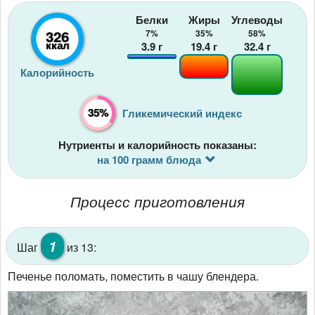
Белки
Жиры
Углеводы
326
7%
35%
58%
ккал
3.9
г
19.4
г
32.4
г
Калорийность
35%
Гликемический индекс
Нутриенты и калорийность показаны:
на 100 грамм блюда
Процесс приготовления
1
Шаг
из 13:
Печенье поломать, поместить в чашу блендера.