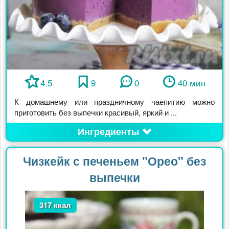
4.5
9
0
40 мин
К домашнему или праздничному чаепитию можно
приготовить без выпечки красивый, яркий и ...
Ингредиенты
Чизкейк с печеньем "Орео" без
выпечки
317 ккал