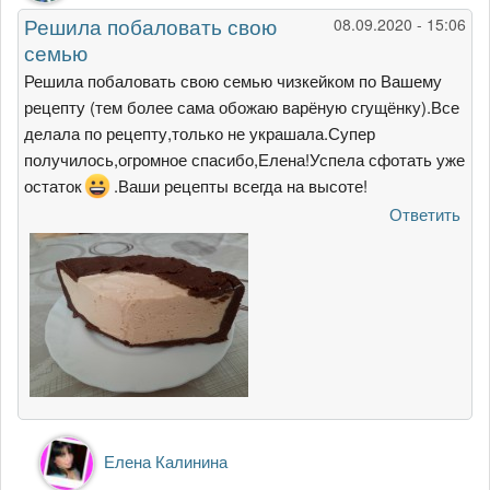
Решила побаловать свою
08.09.2020 - 15:06
семью
Решила побаловать свою семью чизкейком по Вашему
рецепту (тем более сама обожаю варёную сгущёнку).Все
делала по рецепту,только не украшала.Супер
получилось,огромное спасибо,Елена!Успела сфотать уже
остаток
.Ваши рецепты всегда на высоте!
Ответить
Ответ
Елена Калинина
на