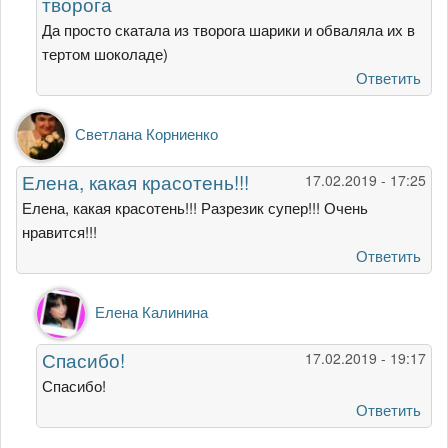
творога
вы
делали
Да просто скатала из творога шарики и обваляла их в
творожные
тертом шоколаде)
от
Ответить
Гость
Светлана Корниенко
Елена, какая красотень!!!
17.02.2019 - 17:25
Елена, какая красотень!!! Разрезик супер!!! Очень
нравится!!!
Ответить
Ответ
Елена Калинина
на
Елена,
Спасибо!
17.02.2019 - 19:17
какая
красотень!!!
Спасибо!
от
Ответить
Светлана
Корниенко