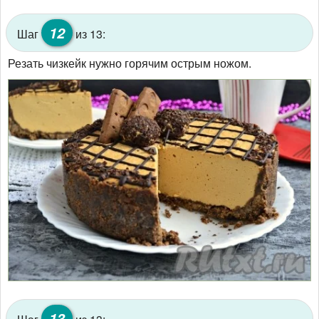
12
Шаг
из 13:
Резать чизкейк нужно горячим острым ножом.
13