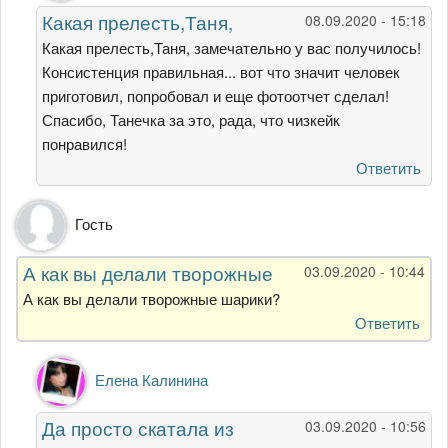
Решила
Какая прелесть,Таня,
08.09.2020 - 15:18
побаловать
свою
Какая прелесть,Таня, замечательно у вас получилось!
семью
Консистенция правильная... вот что значит человек
от
приготовил, попробовал и еще фотоотчет сделал!
Татьяна
Спасибо, Танечка за это, рада, что чизкейк
Черникова
понравился!
Ответить
Гость
А как вы делали творожные
03.09.2020 - 10:44
А как вы делали творожные шарики?
Ответить
Ответ
Елена Калинина
на
А
Да просто скатала из
03.09.2020 - 10:56
как