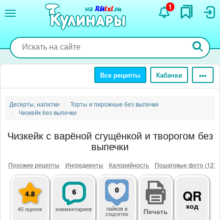
Перейти
1
к
основному
содержанию
Все рецепты
Кабачки
Десерты, напитки
Торты и пирожные без выпечки
Чизкейк без выпечки
Чизкейк с варёной сгущёнкой и творогом без
выпечки
Похожие рецепты
Ингредиенты
Калорийность
Пошаговые фото (12)
0
6
QR
4.8
код
лайков
в
40 оценок
комментариев
Печать
соцсетях