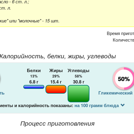
ло - 6 ст. л.;
ст. л.
кие" или "молочные" - 15 шт.
Время приго
Количеств
Калорийность, белки, жиры, углеводы
Белки
Жиры
Углеводы
13%
29%
58%
50%
6.8
г
15.4
г
30.8
г
ть
Гликемический
иенты и калорийность показаны:
на 100 грамм блюда
Процесс приготовления