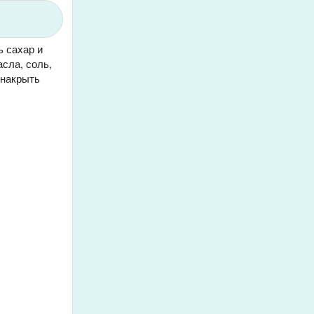
ь сахар и
асла, соль,
 накрыть