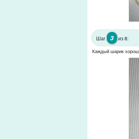
3
Шаг
из 8:
Каждый шарик хороше