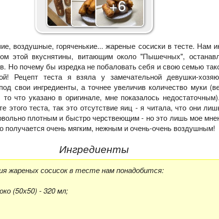
+6
е, воздушные, горяченькие... жареные сосиски в тесте. Нам и
хом этой вкуснятины, витающим около "Пышечных", останав
в. Но почему бы изредка не побаловать себя и свою семью тако
й! Рецепт теста я взяла у замечательной девушки-хозяю
 под свои ингредиенты, а точнее увеличив количество муки (в
, то что указано в оригинале, мне показалось недостаточным)
е этого теста, так это отсутствие яиц - я читала, что они ли
овольно плотным и быстро черствеющим - но это лишь мое мнен
то получается очень мягким, нежным и очень-очень воздушным!
Ингредиенты
ия жареных сосисок в тесте нам понадобится:
о (50х50) - 320 мл;