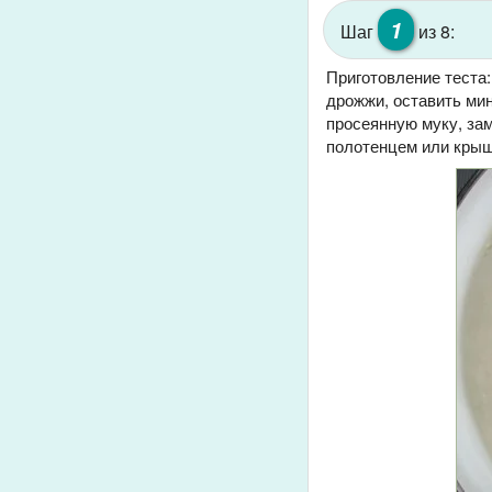
1
Шаг
из 8:
Приготовление теста:
дрожжи, оставить мин
просеянную муку, зам
полотенцем или крышк