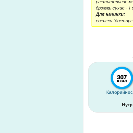
растительное мас
дрожжи сухие - 1 
Для начинки:
сосиски "докторс
307
ккал
Калорийнос
Нутр