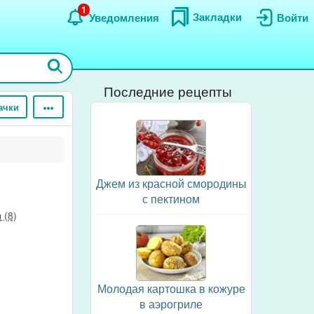
1
Закладки
Уведомления
Войти
Последние рецепты
ачки
Джем из красной смородины
с пектином
 (8)
Молодая картошка в кожуре
в аэрогриле