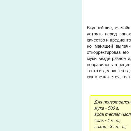
Вкуснейшие, мягчайши
устоять перед запа
качество ингредиенто
но манящей выпечко
откорректировав его
муки везде разное и
понравилось в рецепт
тесто и делают его д
как мне кажется, тес
Для приготовлен
мука - 500 г;
вода теплая+молок
соль - 1 ч. л.;
сахар - 3 ст. л.;