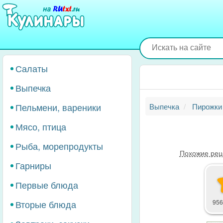
Перейти
к
основному
содержанию
Салаты
Выпечка
Пельмени, вареники
Выпечка
Пирожки
Мясо, птица
Рыба, морепродукты
Похожие рец
Гарниры
Первые блюда
Вторые блюда
956