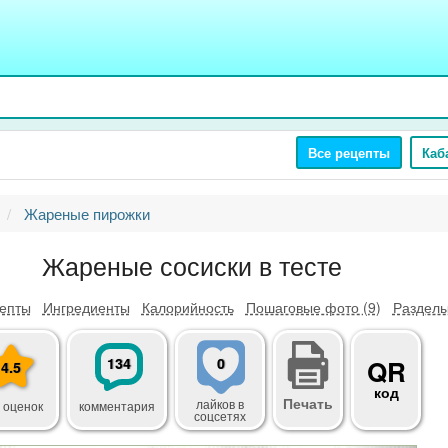
Все рецепты
Каб
Жареные пирожки
Жареные сосиски в тесте
епты
Ингредиенты
Калорийность
Пошаговые фото (9)
Разделы
134
0
QR
4.5
код
Печать
лайков
в
 оценок
комментария
соцсетях