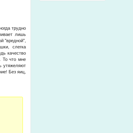
ногда трудно
ливает лишь
й "вредной",
шки, слегка
едь качество
. То что мне
шь утяжеляют
ие! Без яиц,