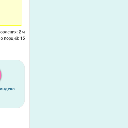
товления:
2 ч
о порций:
15
 индекс