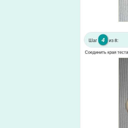
4
Шаг
из 8:
Соединить края тест