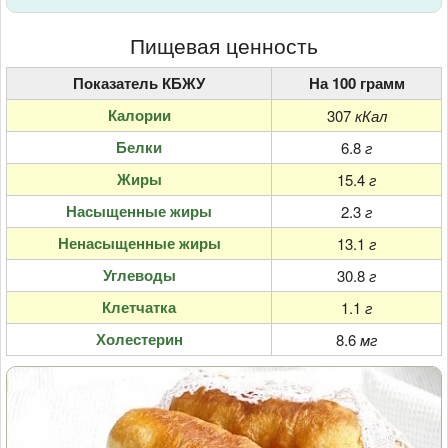
Пищевая ценность
Показатель КБЖУ
На 100 грамм
Калории
307
кКал
Белки
6.8
г
Жиры
15.4
г
Насыщенные жиры
2.3
г
Ненасыщенные жиры
13.1
г
Углеводы
30.8
г
Клетчатка
1.1
г
Холестерин
8.6
мг