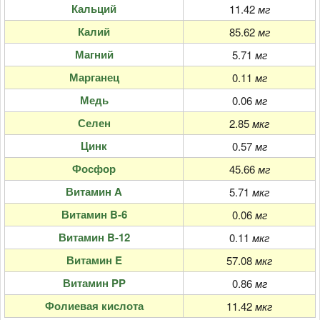
Кальций
11.42
мг
Калий
85.62
мг
Магний
5.71
мг
Марганец
0.11
мг
Медь
0.06
мг
Селен
2.85
мкг
Цинк
0.57
мг
Фосфор
45.66
мг
Витамин A
5.71
мкг
Витамин B-6
0.06
мг
Витамин B-12
0.11
мкг
Витамин E
57.08
мкг
Витамин PP
0.86
мг
Фолиевая кислота
11.42
мкг