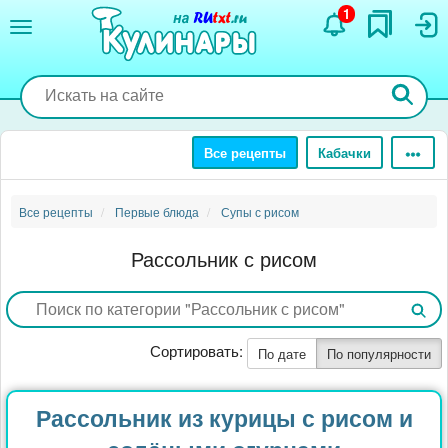
Перейти
1
к
основному
содержанию
Все рецепты
Кабачки
Все рецепты
Первые блюда
Супы с рисом
Рассольник с рисом
Сортировать:
По дате
По популярности
Рассольник из курицы с рисом и