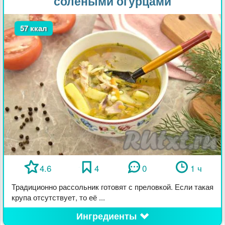
солёными огурцами
57 ккал
4.6
4
0
1 ч
Традиционно рассольник готовят с преловкой. Если такая
крупа отсутствует, то её ...
Ингредиенты