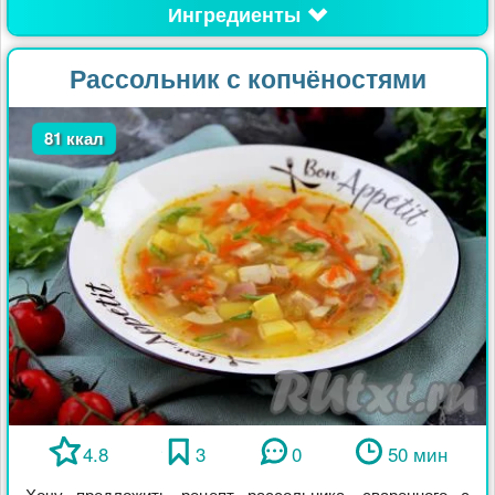
Ингредиенты
Рассольник с копчёностями
81 ккал
4.8
3
0
50 мин
Хочу предложить рецепт рассольника, сваренного с