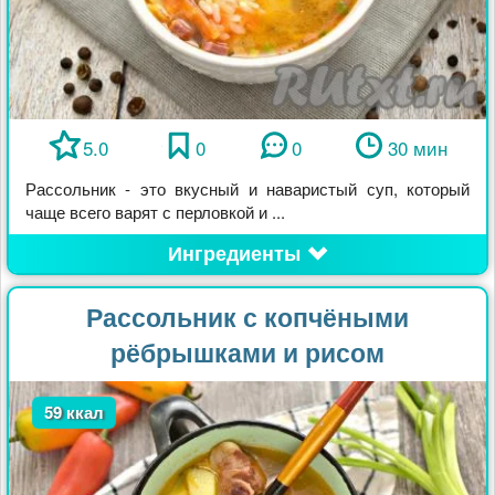
5.0
0
0
30 мин
Рассольник - это вкусный и наваристый суп, который
чаще всего варят с перловкой и ...
Ингредиенты
Рассольник с копчёными
рёбрышками и рисом
59 ккал