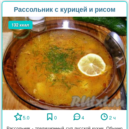
Рассольник с курицей и рисом
132 ккал
5.0
0
4
2 ч
Рассольник - традиционный суп русской кухни. Обычно