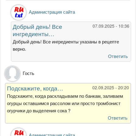
Ответ
Администрация сайта
на
Скажите,
Добрый день! Все
07.09.2025 - 10:36
что
ингредиенты…
реально
на
Добрый день! Все ингредиенты указаны в рецепте
1…
верно.
от
Ответить
Татьяна
Гость
Подскажите, когда…
02.09.2025 - 20:20
Подскажите, когда раскладываем по банкам, заливаем
огурцы оставшимся рассолом или просто тромбонист
огурчики до выделения сока ?
Ответить
Ответ
Администрация сайта