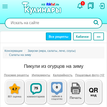
Перейти
1
к
основному
содержанию
Все рецепты
Кабачки
Консервации
Закуски (икра, салаты, лечо, соусы)
Салаты на зиму
Пикули из огурцов на зиму
Похожие рецепты
Ингредиенты
Калорийность
Пошаговые фото (10)
0
75
QR
4.7
код
лайков
в
801 оценка
комментариев
Печать
соцсетях