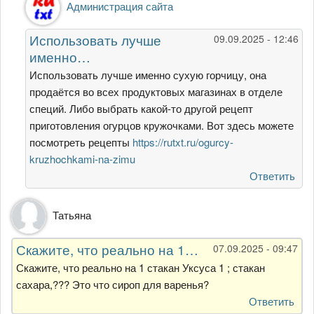
Администрация сайта
на
Скажите
Использовать лучше
09.09.2025 - 12:46
пожалуйста,
именно…
а
если…
Использовать лучше именно сухую горчицу, она
от
продаётся во всех продуктовых магазинах в отделе
Гость
специй. Либо выбрать какой-то другой рецепт
приготовления огурцов кружочками. Вот здесь можете
посмотреть рецепты
https://rutxt.ru/ogurcy-
kruzhochkami-na-zimu
Ответить
Татьяна
Скажите, что реально на 1…
07.09.2025 - 09:47
Скажите, что реально на 1 стакан Уксуса 1 ; стакан
сахара,??? Это что сироп для варенья?
Ответить