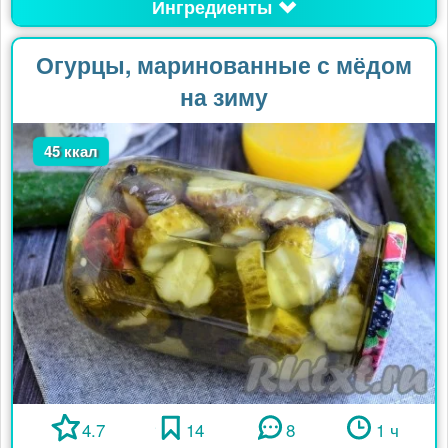
Ингредиенты
Огурцы, маринованные с мёдом
на зиму
45 ккал
4.7
14
8
1 ч