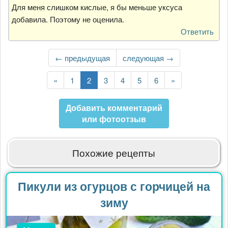
Для меня слишком кислые, я бы меньше уксуса
добавила. Поэтому не оценила.
Ответить
←
← предыдущая
Следующая
следующая →
страница
Первая
«
Страница
1
Текущая
2
Страница
3
Страница
4
Страница
5
Страница
6
Последняя
»
страница
страница
страница
Добавить комментарий
или фотоотзыв
Похожие рецепты
Пикули из огурцов с горчицей на
зиму