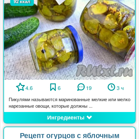
92 ккал
4.6
6
19
3 ч
Пикулями называются маринованные мелкие или мелко
нарезанные овощи, которые должны ...
Ингредиенты
Рецепт огурцов с яблочным