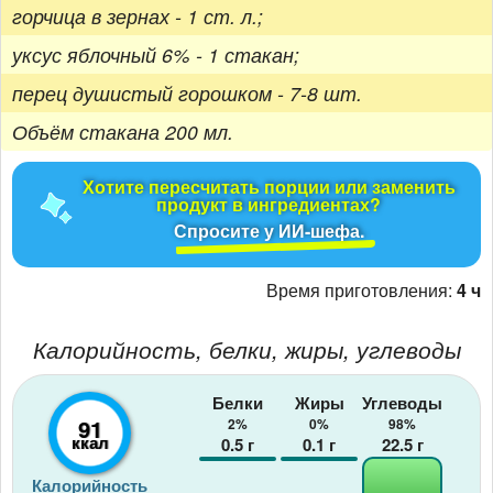
горчица в зернах - 1 ст. л.;
уксус яблочный 6% - 1 стакан;
перец душистый горошком - 7-8 шт.
Объём стакана 200 мл.
Хотите пересчитать порции или заменить
продукт в ингредиентах?
Спросите у ИИ-шефа.
Время приготовления:
4 ч
Калорийность, белки, жиры, углеводы
Белки
Жиры
Углеводы
91
2%
0%
98%
ккал
0.5
г
0.1
г
22.5
г
Калорийность