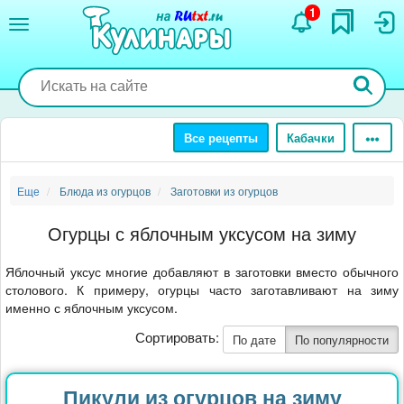
Перейти
1
к
основному
содержанию
Все рецепты
Кабачки
Еще
Блюда из огурцов
Заготовки из огурцов
Огурцы с яблочным уксусом на зиму
Яблочный уксус многие добавляют в заготовки вместо обычного
столового. К примеру, огурцы часто заготавливают на зиму
именно с яблочным уксусом.
Сортировать:
По дате
По популярности
Пикули из огурцов на зиму