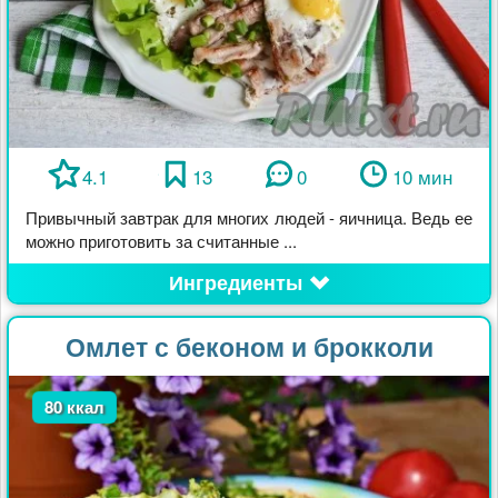
4.1
13
0
10 мин
Привычный завтрак для многих людей - яичница. Ведь ее
можно приготовить за считанные ...
Ингредиенты
Омлет с беконом и брокколи
80 ккал