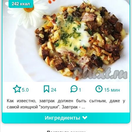
242 ккал
5.0
24
1
15 мин
Как известно, завтрак должен быть сытным, даже у
самой изящной "золушки". Завтрак - ...
Ингредиенты