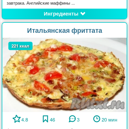
завтрака. Английские маффины ...
Ингредиенты
Итальянская фриттата
221 ккал
4.8
46
3
20 мин