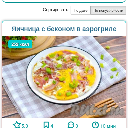
Сортировать:
По дате
По популярности
Яичница с беконом в аэрогриле
252 ккал
5.0
4
0
10 мин