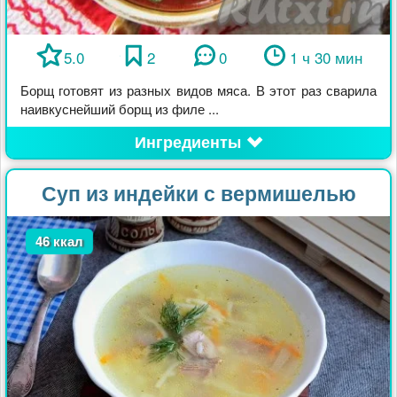
5.0
2
0
1 ч 30 мин
Борщ готовят из разных видов мяса. В этот раз сварила
наивкуснейший борщ из филе ...
Ингредиенты
Суп из индейки с вермишелью
46 ккал