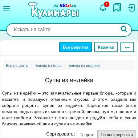
Перейти
1
к
основному
содержанию
Все рецепты
Кабачки
Все рецепты
Блюда из мяса
Блюда из индейки
Супы из индейки
Супы из индейки – это замечательные первые блюда, которые и
насытят, и порадуют отменным вкусом. В этом разделе мы
собрали рецепты супов из индейки. Вариантов таких блюд
немало, ведь варить их можно с гречкой, рисом, нутом, пшеном и
даже грибами. Заходите в этот раздел и радуйте себя и своих
близких наивкуснейшими супами из индейки!
Сортировать:
По дате
По популярности