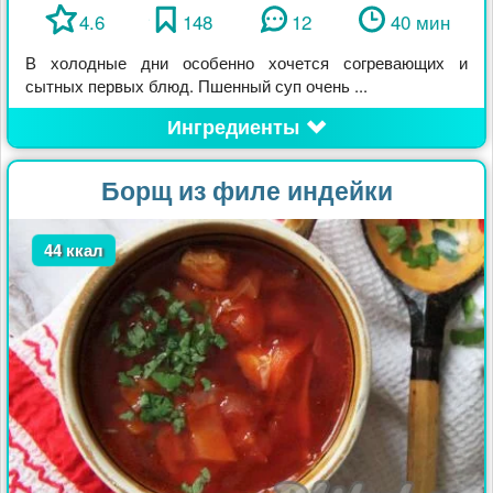
4.6
148
12
40 мин
В холодные дни особенно хочется согревающих и
сытных первых блюд. Пшенный суп очень ...
Ингредиенты
Борщ из филе индейки
44 ккал