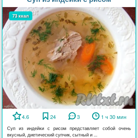
73 ккал
4.6
24
3
1 ч 30 мин
Суп из индейки с рисом представляет собой очень
вкусный, диетический супчик, сытный и ...