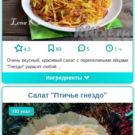
4.3
89
5
1 ч
Очень вкусный, красивый салат с перепелиными яйцами
"Гнездо" украсит любой ...
Ингредиенты
Салат "Птичье гнездо"
183 ккал