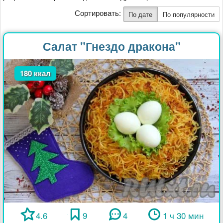
Сортировать:
По дате
По популярности
Салат "Гнездо дракона"
180 ккал
4.6
9
4
1 ч 30 мин