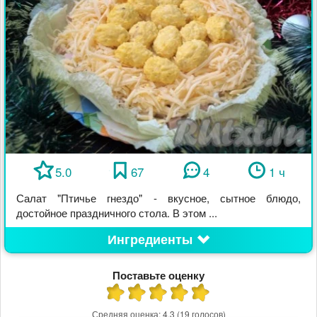
5.0
67
4
1 ч
Салат "Птичье гнездо" - вкусное, сытное блюдо,
достойное праздничного стола. В этом ...
Ингредиенты
Поставьте оценку
Средняя оценка:
4.3
(19 голосов)