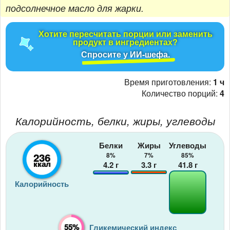
подсолнечное масло для жарки.
Хотите пересчитать порции или заменить
продукт в ингредиентах?
Спросите у ИИ-шефа.
Время приготовления:
1 ч
Количество порций:
4
Калорийность, белки, жиры, углеводы
Белки
Жиры
Углеводы
236
8%
7%
85%
ккал
4.2
г
3.3
г
41.8
г
Калорийность
55%
Гликемический индекс