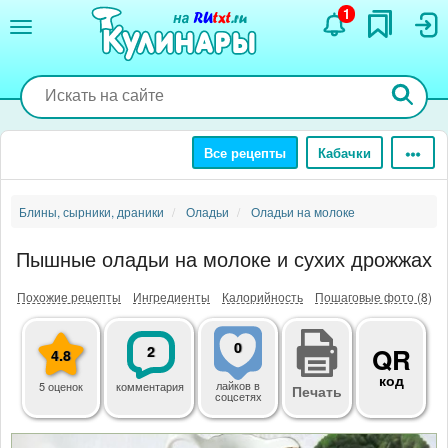
Перейти
1
к
основному
содержанию
Все рецепты
Кабачки
Блины, сырники, драники
Оладьи
Оладьи на молоке
Пышные оладьи на молоке и сухих дрожжах
Похожие рецепты
Ингредиенты
Калорийность
Пошаговые фото (8)
0
2
QR
4.8
код
лайков
в
5 оценок
комментария
Печать
соцсетях