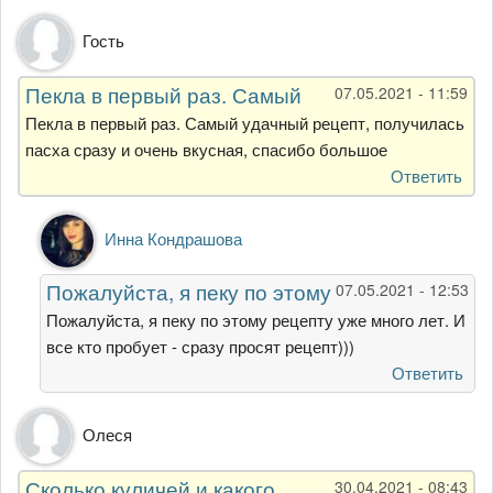
Гость
Пекла в первый раз. Самый
07.05.2021 - 11:59
Пекла в первый раз. Самый удачный рецепт, получилась
пасха сразу и очень вкусная, спасибо большое
Ответить
Ответ
Инна Кондрашова
на
Пекла
Пожалуйста, я пеку по этому
07.05.2021 - 12:53
в
первый
Пожалуйста, я пеку по этому рецепту уже много лет. И
раз.
все кто пробует - сразу просят рецепт)))
Самый
Ответить
от
Гость
Олеся
Сколько куличей и какого
30.04.2021 - 08:43