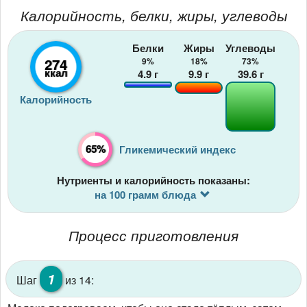
Калорийность, белки, жиры, углеводы
Белки
Жиры
Углеводы
274
9%
18%
73%
ккал
4.9
г
9.9
г
39.6
г
Калорийность
65%
Гликемический индекс
Нутриенты и калорийность показаны:
на 100 грамм блюда
Процесс приготовления
1
Шаг
из 14: