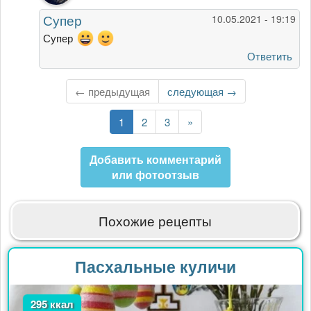
Вот.
Супер
10.05.2021 - 19:19
Очень
вкусно
Супер
от
Ответить
Оля
← предыдущая
Следующая
следующая →
страница
Текущая
1
Страница
2
Страница
3
Последняя
»
страница
страница
Добавить комментарий
или фотоотзыв
Похожие рецепты
Пасхальные куличи
295 ккал