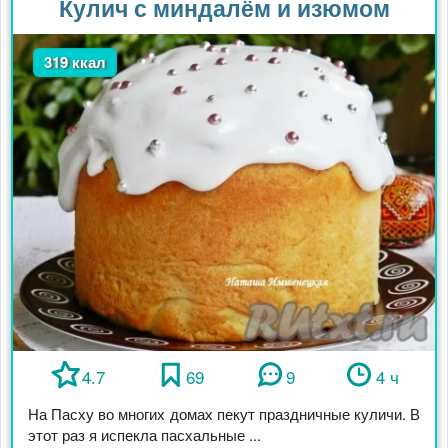
Кулич с миндалём и изюмом
319 ккал
4.7
69
9
4 ч
На Пасху во многих домах пекут праздничные куличи. В
этот раз я испекла пасхальные ...