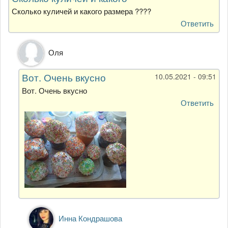
Сколько куличей и какого размера ????
Ответить
Ответ
Оля
на
Сколько
Вот. Очень вкусно
10.05.2021 - 09:51
куличей
и
Вот. Очень вкусно
какого
Ответить
от
Олеся
Ответ
Инна Кондрашова
на