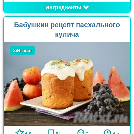
Ингредиенты
Бабушкин рецепт пасхального
кулича
284 ккал
4.8
51
6
4 ч