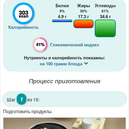
Белки
Жиры
Углеводы
303
9%
30%
61%
ккал
4.9
г
17.3
г
34.6
г
Калорийность
41%
Гликемический индекс
Нутриенты и калорийность показаны:
на 100 грамм блюда
Процесс приготовления
1
Шаг
из 15:
Подготовить продукты.