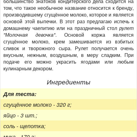
большинство знатоков кондитерского дела сходится на
том, что такое необычное название относится к бренду,
производившему сгущённое молоко, которое и является
основой этой выпечки. В этот раз предлагаю испечь к
домашнему чаепитию или на праздничный стол
рулет
"Молочная девочка"
. Основой коржа является
сгущённое молоко, крем замешивается из взбитых
сливок и творожного сыра. Рулет получается очень
вкусным, нежным, воздушным, в меру сладким. При
подаче его можно украсить ягодами или любым
кулинарным декором.
Ингредиенты
Для теста:
сгущённое молоко - 320 г;
яйцо - 3 шт.;
соль - щепотка;
мука - 170 г;