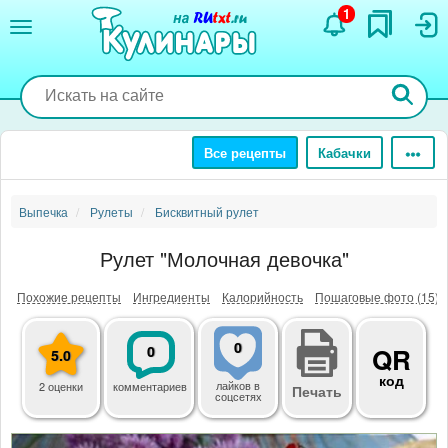
Перейти
1
к
основному
содержанию
Все рецепты
Кабачки
Выпечка
Рулеты
Бисквитный рулет
Рулет "Молочная девочка"
Похожие рецепты
Ингредиенты
Калорийность
Пошаговые фото (15)
0
0
QR
5.0
код
лайков
в
2 оценки
комментариев
Печать
соцсетях