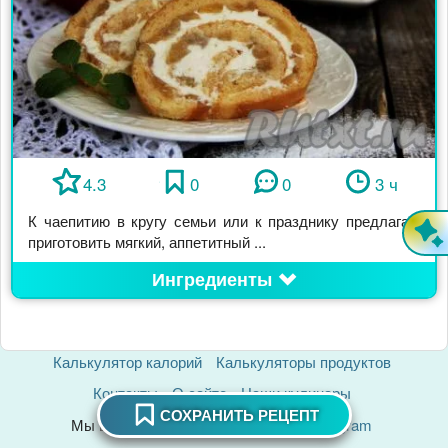
4.3
0
0
3 ч
К чаепитию в кругу семьи или к празднику предлагаю
приготовить мягкий, аппетитный ...
Ингредиенты
Калькулятор калорий
Калькуляторы продуктов
Контакты
О сайте
Наши кулинары
СОХРАНИТЬ РЕЦЕПТ
Мы в соцсетях:
ВК
ОК
Макс
Telegram