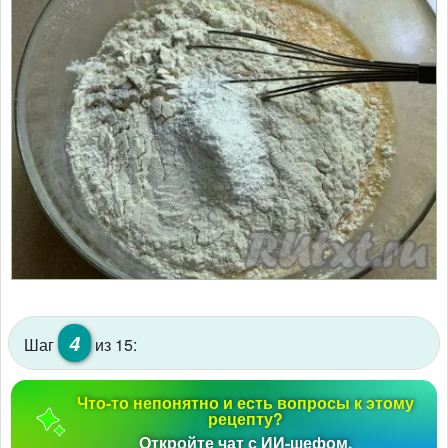
4
Шаг
из 15:
Что-то непонятно и есть вопросы к этому
рецепту?
Откройте чат с ИИ-шефом.