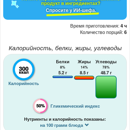
продукт в ингредиентах?
Спросите у ИИ-шефа.
Время приготовления:
4 ч
Количество порций:
6
Калорийность, белки, жиры, углеводы
Белки
Жиры
Углеводы
300
8%
14%
78%
ккал
5.2
г
8.5
г
48.7
г
Калорийность
50%
Гликемический индекс
Нутриенты и калорийность показаны:
на 100 грамм блюда