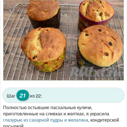
21
Шаг
из 22:
Полностью остывшие пасхальные куличи,
приготовленные на сливках и желтках, я украсила
глазурью из сахарной пудры и желатина
, кондитерской
посыпкой.