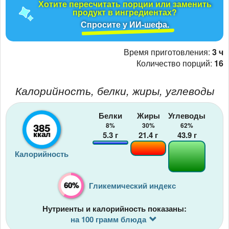
Хотите пересчитать порции или заменить
продукт в ингредиентах?
Спросите у ИИ-шефа.
Время приготовления:
3 ч
Количество порций:
16
Калорийность, белки, жиры, углеводы
Белки
Жиры
Углеводы
385
8%
30%
62%
ккал
5.3
г
21.4
г
43.9
г
Калорийность
60%
Гликемический индекс
Нутриенты и калорийность показаны:
на 100 грамм блюда