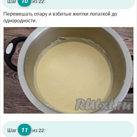
10
Шаг
из 22:
Перемешать опару и взбитые желтки лопаткой до
однородности.
11
Шаг
из 22: