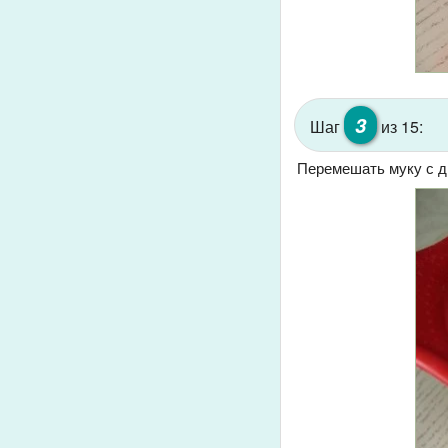
3
Шаг
из 15:
Перемешать муку с др