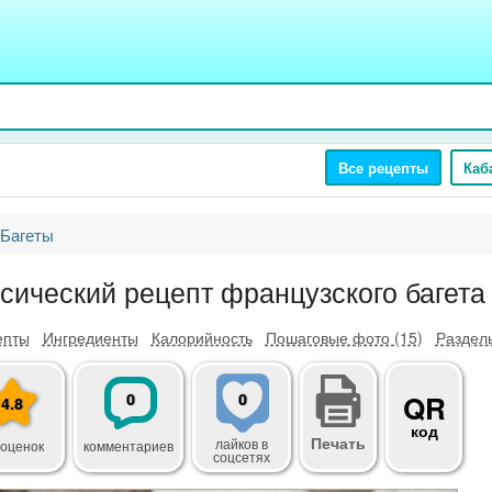
Все рецепты
Каб
Багеты
сический рецепт французского багета
епты
Ингредиенты
Калорийность
Пошаговые фото (15)
Разделы
0
0
QR
4.8
код
Печать
лайков
в
 оценок
комментариев
соцсетях