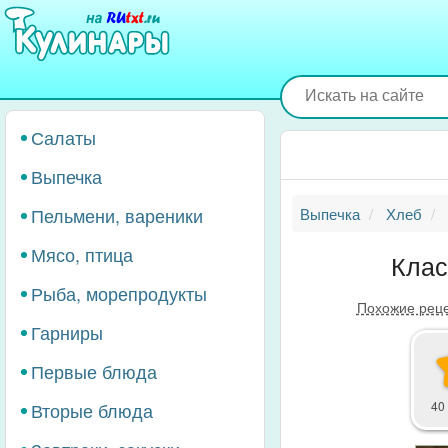
Перейти
к
основному
содержанию
Салаты
Выпечка
Пельмени, вареники
Выпечка
Хлеб
Мясо, птица
Клас
Рыба, морепродукты
Похожие рец
Гарниры
Первые блюда
Вторые блюда
40