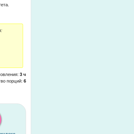
гета.
:
товления:
3 ч
тво порций:
6
 индекс