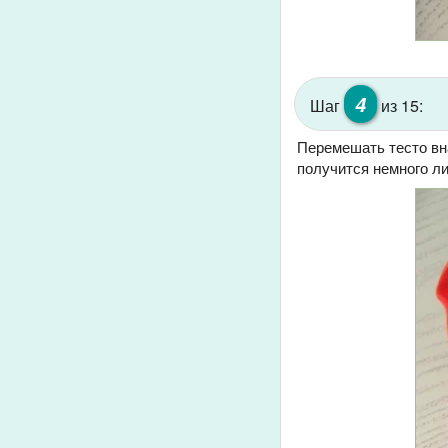
4
Шаг
из 15:
Перемешать тесто вна
получится немного л