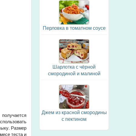
Перловка в томатном соусе
Шарлотка с чёрной
смородиной и малиной
Джем из красной смородины
т получается
с пектином
использовать
лыку. Размер
месе теста и