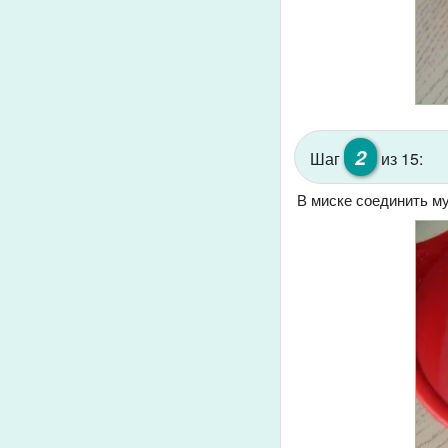
2
Шаг
из 15:
В миске соединить му