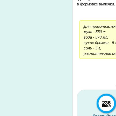
в формовке выпечки. 
Для приготовлен
мука - 550 г;
вода - 370 мл;
сухие дрожжи - 5 
соль - 5 г;
растительное мас
236
ккал
Калорийнос