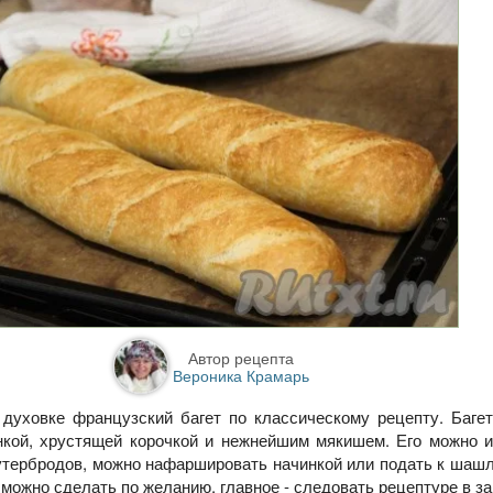
Автор рецепта
Вероника Крамарь
духовке французский багет по классическому рецепту. Баге
нкой, хрустящей корочкой и нежнейшим мякишем. Его можно 
утербродов, можно нафаршировать начинкой или подать к шаш
можно сделать по желанию, главное - следовать рецептуре в за