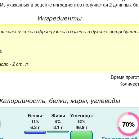
Из указанных в рецепте ингредиентов получается 2 длинных ба
Ингредиенты
ия классического французского багета в духовке потребуется
г;
ло - 2 ст. л.
Время приго
Количес
Калорийность, белки, жиры, углеводы
Белки
Жиры
Углеводы
11%
6%
83%
70%
6.3
г
3.1
г
46.9
г
ть
Гликемический