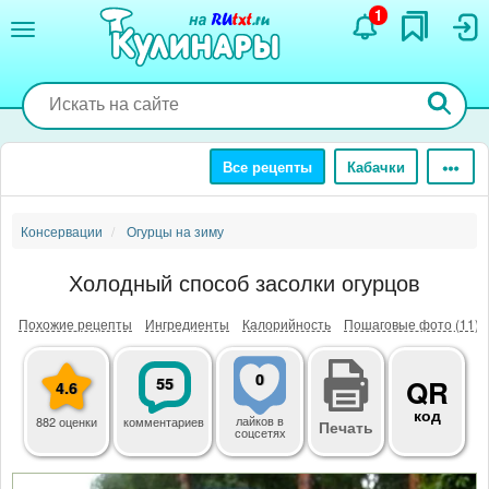
Перейти
1
к
основному
содержанию
Все рецепты
Кабачки
Консервации
Огурцы на зиму
Холодный способ засолки огурцов
Похожие рецепты
Ингредиенты
Калорийность
Пошаговые фото (11)
0
55
QR
4.6
код
лайков
в
882 оценки
комментариев
Печать
соцсетях