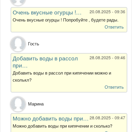
на
Засолив
Очень вкусные огурцы !…
20.08.2025 - 09:36
огурцы
холодным…
Очень вкусные огурцы ! Попробуйте , будете рады.
от
Ответить
Лили
Ответ
Гость
на
Засолив
Добавить воды в рассол
28.08.2025 - 09:46
огурцы
при…
холодным…
от
Добавить воды в рассол при кипячении можно и
Лили
сколькл?
Ответить
Ответ
Марина
на
Засолив
Можно добавить воды при…
28.08.2025 - 09:47
огурцы
холодным…
Можно добавить воды при кипячении и сколько?
от