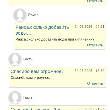
Ответить
Лили
Ответ
Раиса
на
Можно
Раиса.сколько добавить
24.06.2026 - 04:21
добавить
воды…
воды
при…
Раиса.сколько добавить воды при кипячении?
от
Ответить
Марина
Ответ
Гость
на
Засолив
Спасибо вам огромное.
30.08.2025 - 15:50
огурцы
холодным…
Спасибо вам огромное.
от
Ответить
Лили
Ответ
Гость
на
Засолив
Спасибо большое. Для
06.09.2025 - 21:25
огурцы