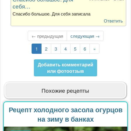
себя…
холодным…
от
Спасибо большое. Для себя записала
Лили
Ответить
← предыдущая
Следующая
следующая →
страница
Текущая
1
Страница
2
Страница
3
Страница
4
Страница
5
Страница
6
Последняя
»
страница
страница
Добавить комментарий
или фотоотзыв
Похожие рецепты
Рецепт холодного засола огурцов
на зиму в банках