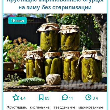
на зиму без стерилизации
19 ккал
4.4
83
11
3 ч
Хрустящие, кисленькие, тверденькие маринованные