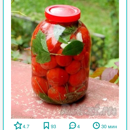
4.7
93
4
30 мин