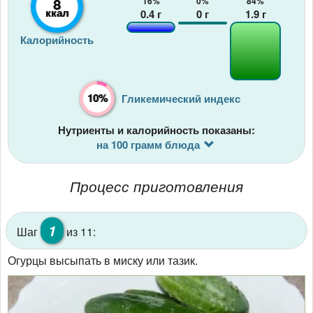
8
16%
0%
84%
ккал
0.4
г
0
г
1.9
г
Калорийность
10%
Гликемический индекс
Нутриенты и калорийность показаны:
на 100 грамм блюда
Процесс приготовления
1
Шаг
из 11:
Огурцы высыпать в миску или тазик.