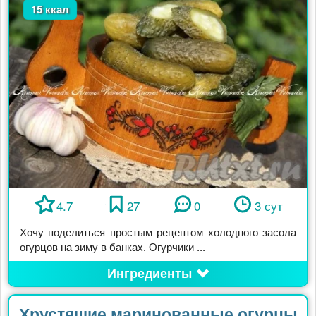
15 ккал
4.7
27
0
3 сут
Хочу поделиться простым рецептом холодного засола
огурцов на зиму в банках. Огурчики ...
Ингредиенты
Хрустящие маринованные огурцы