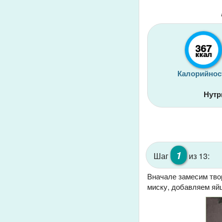
367
ккал
Калорийнос
Нутр
1
Шаг
из 13:
Вначале замесим твор
миску, добавляем яйц