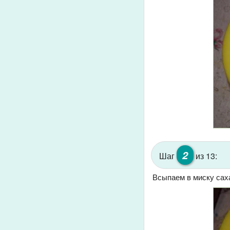
2
Шаг
из 13:
Всыпаем в миску сах