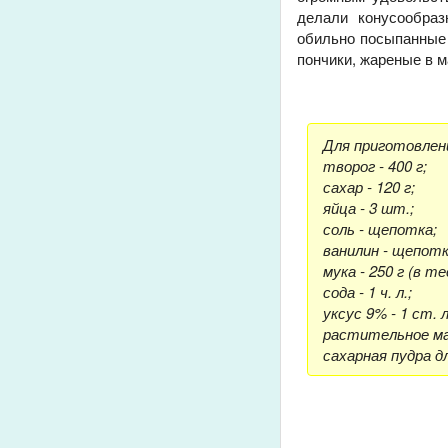
делали конусообраз
обильно посыпанные 
пончики, жареные в 
Для приготовлени
творог - 400 г;
сахар - 120 г;
яйца - 3 шт.;
соль - щепотка;
ванилин - щепотк
мука - 250 г (в те
сода - 1 ч. л.;
уксус 9% - 1 ст. л
растительное мас
сахарная пудра дл