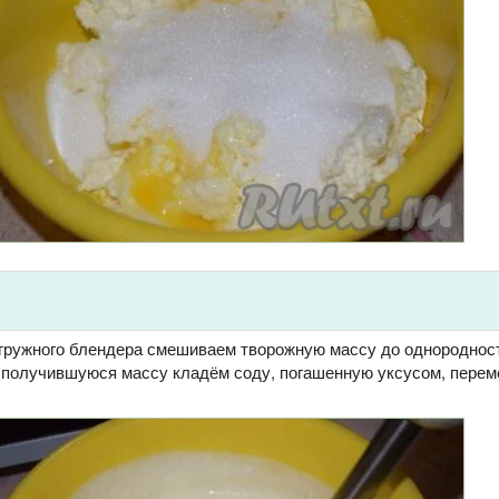
гружного блендера смешиваем творожную массу до однородност
 В получившуюся массу кладём соду, погашенную уксусом, пере