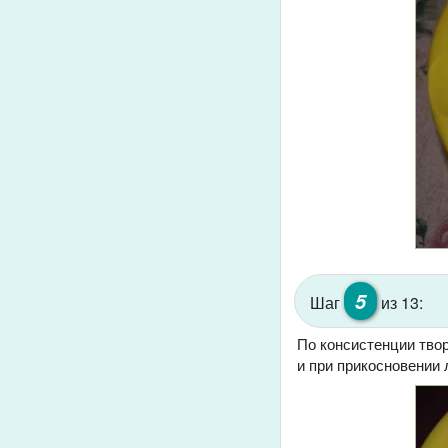
5
Шаг
из 13:
По консистенции твор
и при прикосновении 