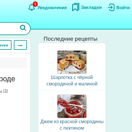
1
Закладки
Уведомления
Войти
Последние рецепты
ачки
роде
Шарлотка с чёрной
смородиной и малиной
 (3)
Джем из красной смородины
с пектином