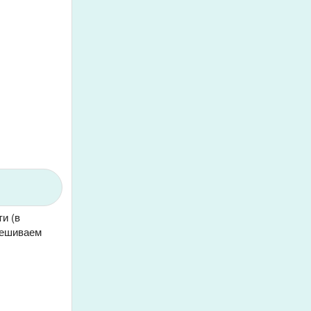
и (в
мешиваем