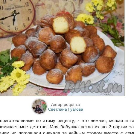
Автор рецепта
Светлана Гуагова
приготовленные по этому рецепту, - это нежная, мягкая и т
поминает мне детство. Моя бабушка пекла их по 2 партии з
вием их поглощали сначала за чайным столом вместе с семь