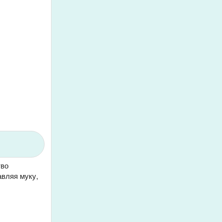
тво
авляя муку,