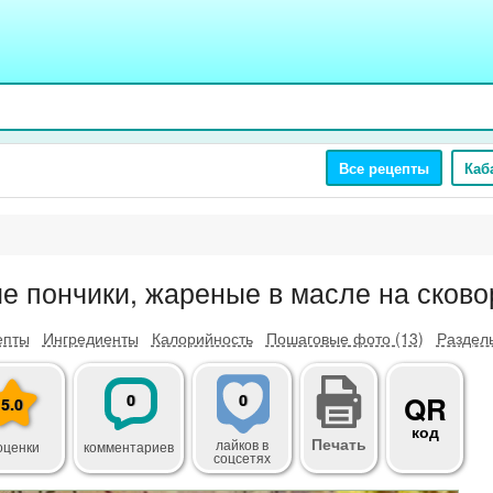
Все рецепты
Каб
е пончики, жареные в масле на сково
епты
Ингредиенты
Калорийность
Пошаговые фото (13)
Разделы
0
0
QR
5.0
код
Печать
лайков
в
оценки
комментариев
соцсетях