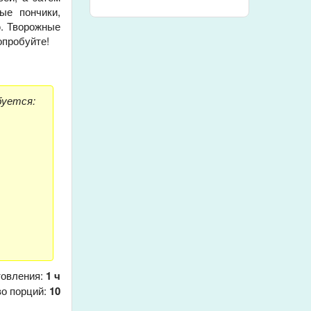
ые пончики,
ю. Творожные
опробуйте!
буется:
товления:
1 ч
о порций:
10