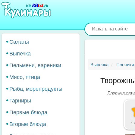
Перейти
к
основному
содержанию
Салаты
Выпечка
Пельмени, вареники
Выпечка
Пончики
Мясо, птица
Творожны
Рыба, морепродукты
Похожие рец
Гарниры
Первые блюда
Вторые блюда
4 