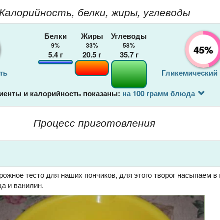
Калорийность, белки, жиры, углеводы
Белки
Жиры
Углеводы
9%
33%
58%
45%
5.4
г
20.5
г
35.7
г
ть
Гликемический
иенты и калорийность показаны:
на 100 грамм блюда
Процесс приготовления
ожное тесто для наших пончиков, для этого творог насыпаем в
а и ванилин.