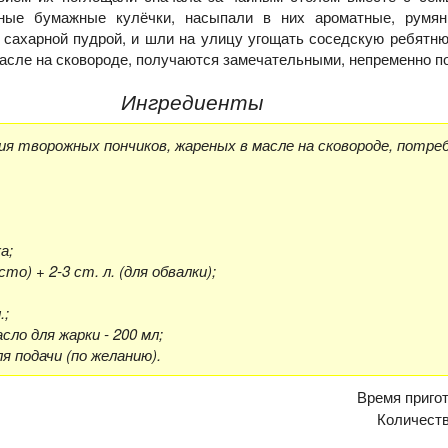
ные бумажные кулёчки, насыпали в них ароматные, румян
сахарной пудрой, и шли на улицу угощать соседскую ребятн
масле на сковороде, получаются замечательными, непременно п
Ингредиенты
я творожных пончиков, жареных в масле на сковороде, потре
а;
сто) + 2-3 ст. л. (для обвалки);
.;
ло для жарки - 200 мл;
я подачи (по желанию).
Время приго
Количеств