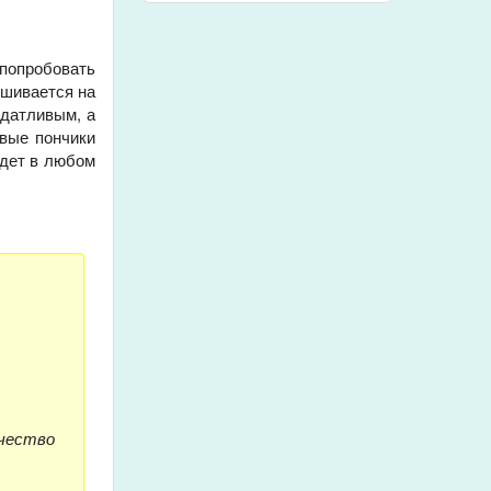
 попробовать
ешивается на
одатливым, а
овые пончики
удет в любом
ичество