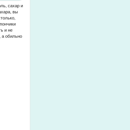
ль, сахар и
ахара, вы
столько,
 пончики
ь и не
, а обильно