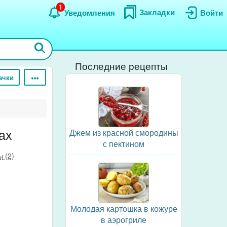
1
Закладки
Уведомления
Войти
Последние рецепты
ачки
ах
Джем из красной смородины
с пектином
 (2)
Молодая картошка в кожуре
в аэрогриле