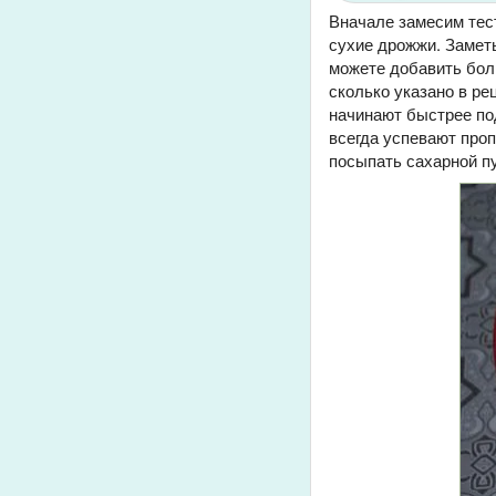
Вначале замесим тест
сухие дрожжи. Заметь
можете добавить боль
сколько указано в ре
начинают быстрее под
всегда успевают проп
посыпать сахарной пу