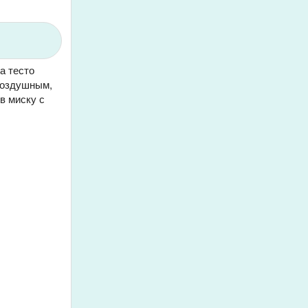
а тесто
 воздушным,
в миску с