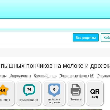
Все рецепты
Каб
 пышных пончиков на молоке и дрожж
епты
Ингредиенты
Калорийность
Пошаговые фото (16)
Разделы
74
0
QR
4.6
код
Печать
лайков
в
 оценок
комментария
соцсетях