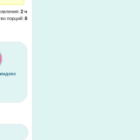
товления:
2 ч
тво порций:
8
 индекс