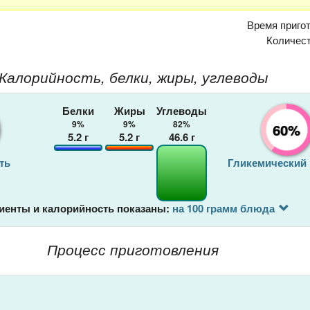
Время приго
Количес
Калорийность, белки, жиры, углеводы
Белки
Жиры
Углеводы
9%
9%
82%
60%
5.2
г
5.2
г
46.6
г
ть
Гликемический
иенты и калорийность показаны:
на 100 грамм блюда
Процесс приготовления