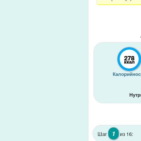
278
ккал
Калорийнос
Нутр
1
Шаг
из 16: