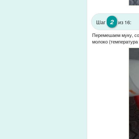
2
Шаг
из 16:
Перемешаем муку, сол
молоко (температура