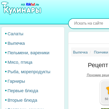
Перейти
к
основному
содержанию
Салаты
Выпечка
Пельмени, вареники
Выпечка
Пончики
Мясо, птица
Рецепт
Рыба, морепродукты
Похожие рец
Гарниры
Первые блюда
Вторые блюда
50