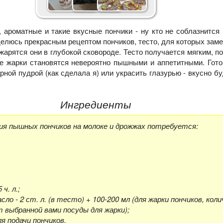
ароматные и такие вкусные пончики - ну кто не соблазнится
делюсь прекрасным рецептом пончиков, тесто, для которых зам
жарятся они в глубокой сковороде. Тесто получается мягким, п
ле жарки становятся невероятно пышными и аппетитными. Гот
ной пудрой (как сделала я) или украсить глазурью - вкусно б
Ингредиенты
ия пышных пончиков на молоке и дрожжах потребуется:
 ч. л.;
ло - 2 ст. л. (в тесто) + 100-200 мл (для жарки пончиков, кол
 выбранной вами посуды для жарки);
ля подачи пончиков.