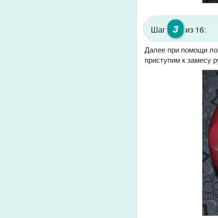
3
Шаг
из 16:
Далее при помощи лож
приступим к замесу р