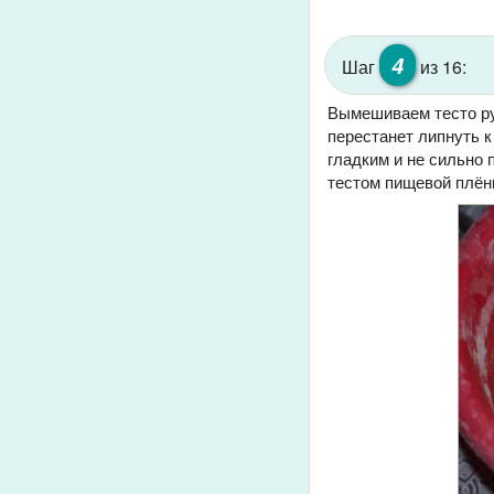
4
Шаг
из 16:
Вымешиваем тесто рук
перестанет липнуть к
гладким и не сильно 
тестом пищевой плён