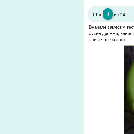
1
Шаг
из 24:
Вначале замесим тест
сухие дрожжи, ванили
сливочное масло.