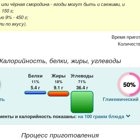
, или чёрная смородина - ягоды могут быть и свежими, и
150 г;
 9% - 450 г;
или по вкусу).
Время приго
Количеств
Калорийность, белки, жиры, углеводы
Белки
Жиры
Углеводы
11%
18%
71%
50%
5.4
г
9.1
г
36.4
г
ть
Гликемический
иенты и калорийность показаны:
на 100 грамм блюда
Процесс приготовления