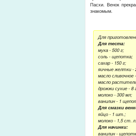
Пасхи. Венок прекра
знакомым.
Для приготовлен
Для теста:
мука - 500 г;
соль - щепотка;
сахар - 150 г;
яичные желтки - 
масло сливочное -
масло растительн
дрожжи сухие - 8 
молоко - 300 мл;
ванилин - 1 щепо
Для смазки венк
яйцо - 1 шт.;
молоко - 1,5 ст. л
Для начинки:
ванилин - щепотк