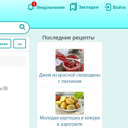
1
Закладки
Уведомления
Войти
Последние рецепты
ачки
Джем из красной смородины
с пектином
 (6)
Молодая картошка в кожуре
в аэрогриле