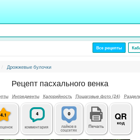
Все рецепты
Каб
Дрожжевые булочки
Рецепт пасхального венка
епты
Ингредиенты
Калорийность
Пошаговые фото (24)
Разделы
4
0
QR
4.1
код
Печать
лайков
в
 оценок
комментария
соцсетях