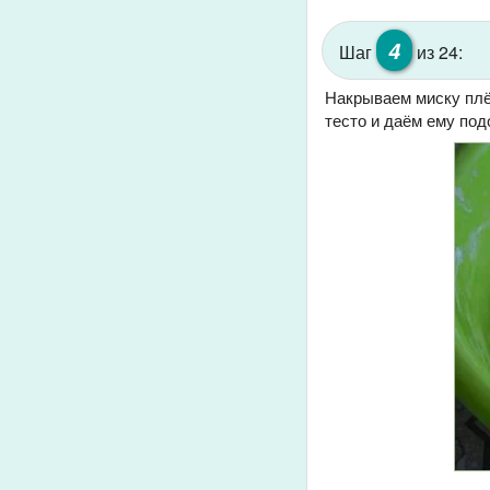
4
Шаг
из 24:
Накрываем миску плё
тесто и даём ему под