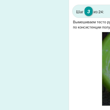
3
Шаг
из 24:
Вымешиваем тесто рук
по консистенции полу