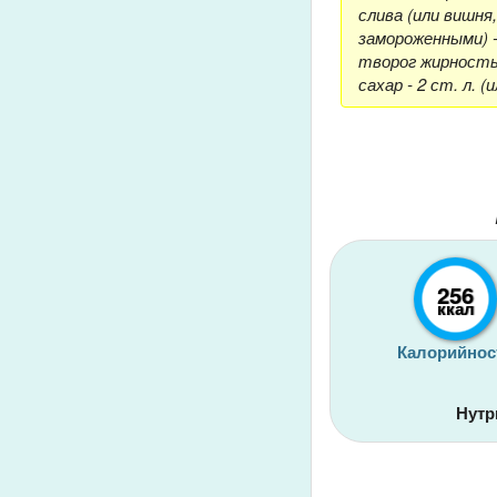
слива (или вишня
замороженными) - 
творог жирностью
сахар - 2 ст. л. (
256
ккал
Калорийнос
Нутр