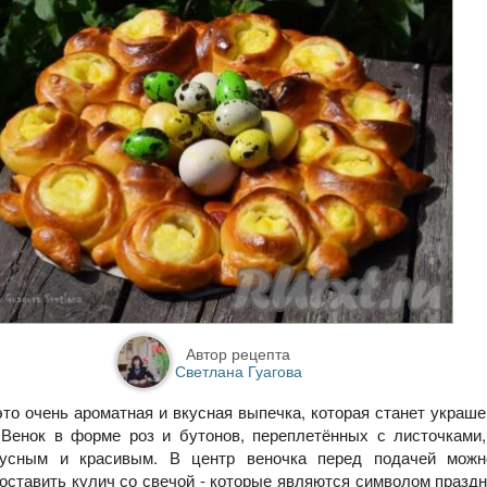
Автор рецепта
Светлана Гуагова
это очень ароматная и вкусная выпечка, которая станет украш
 Венок в форме роз и бутонов, переплетённых с листочками
кусным и красивым. В центр веночка перед подачей мож
оставить кулич со свечой - которые являются символом празд