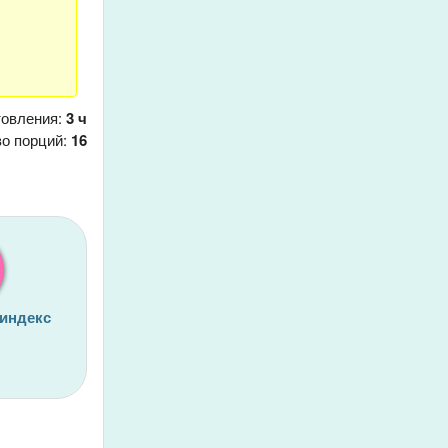
товления:
3 ч
о порций:
16
 индекс