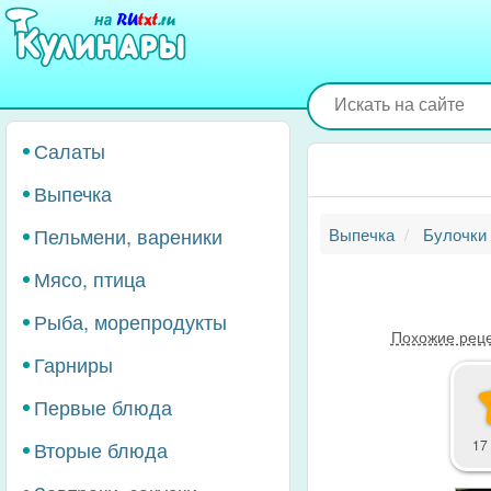
Перейти
к
основному
содержанию
Салаты
Выпечка
Пельмени, вареники
Выпечка
Булочки
Мясо, птица
Рыба, морепродукты
Похожие рец
Гарниры
Первые блюда
Вторые блюда
17