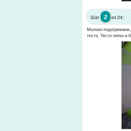
2
Шаг
из 24:
Молоко подогреваем 
тесто. Тесто легко и 