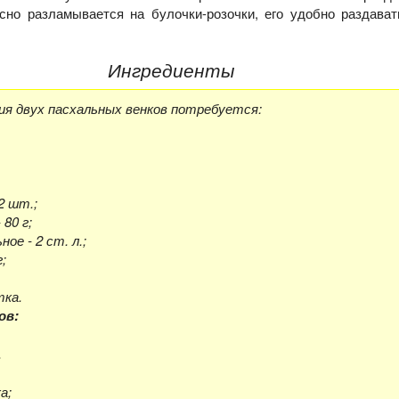
сно разламывается на булочки-розочки, его удобно раздава
Ингредиенты
ия двух пасхальных венков потребуется:
2 шт.;
 80 г;
ое - 2 ст. л.;
г;
тка.
ов:
.
а;