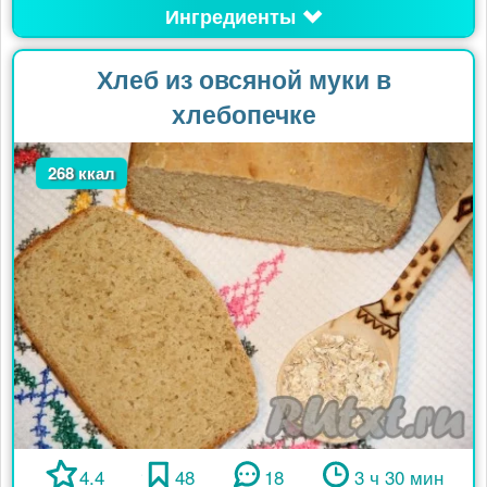
Ингредиенты
Хлеб из овсяной муки в
хлебопечке
268 ккал
4.4
48
18
3 ч 30 мин