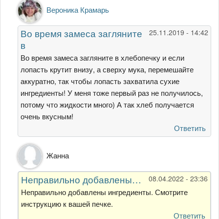
Ответ
Вероника Крамарь
на
Специально
Во время замеса загляните
25.11.2019 - 14:42
сделаю
в
второй
раз
Во время замеса загляните в хлебопечку и если
от
лопасть крутит внизу, а сверху мука, перемешайте
Гость
аккуратно, так чтобы лопасть захватила сухие
ингредиенты! У меня тоже первый раз не получилось,
потому что жидкости много) А так хлеб получается
очень вкусным!
Ответить
Ответ
Жанна
на
Специально
Неправильно добавлены…
08.04.2022 - 23:36
сделаю
второй
Неправильно добавлены ингредиенты. Смотрите
раз
инструкцию к вашей печке.
от
Ответить