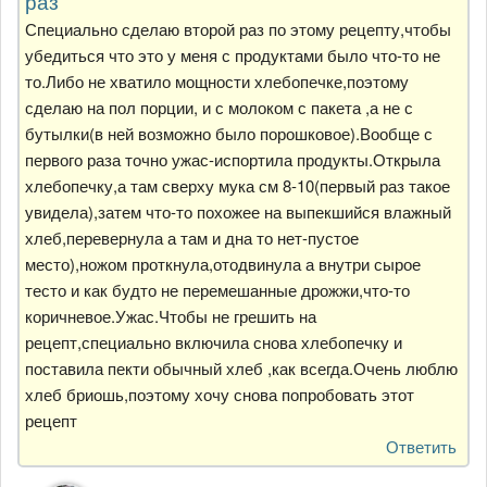
раз
Специально сделаю второй раз по этому рецепту,чтобы
убедиться что это у меня с продуктами было что-то не
то.Либо не хватило мощности хлебопечке,поэтому
сделаю на пол порции, и с молоком с пакета ,а не с
бутылки(в ней возможно было порошковое).Вообще с
первого раза точно ужас-испортила продукты.Открыла
хлебопечку,а там сверху мука см 8-10(первый раз такое
увидела),затем что-то похожее на выпекшийся влажный
хлеб,перевернула а там и дна то нет-пустое
место),ножом проткнула,отодвинула а внутри сырое
тесто и как будто не перемешанные дрожжи,что-то
коричневое.Ужас.Чтобы не грешить на
рецепт,специально включила снова хлебопечку и
поставила пекти обычный хлеб ,как всегда.Очень люблю
хлеб бриошь,поэтому хочу снова попробовать этот
рецепт
Ответить