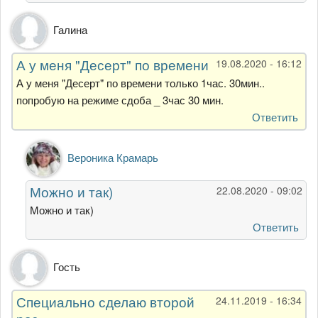
я
от
Галина
Галина
Сорокина
А у меня "Десерт" по времени
19.08.2020 - 16:12
А у меня "Десерт" по времени только 1час. 30мин..
попробую на режиме сдоба _ 3час 30 мин.
Ответить
Ответ
Вероника Крамарь
на
А
Можно и так)
22.08.2020 - 09:02
у
меня
Можно и так)
"Десерт"
Ответить
по
времени
Гость
от
Галина
Специально сделаю второй
24.11.2019 - 16:34