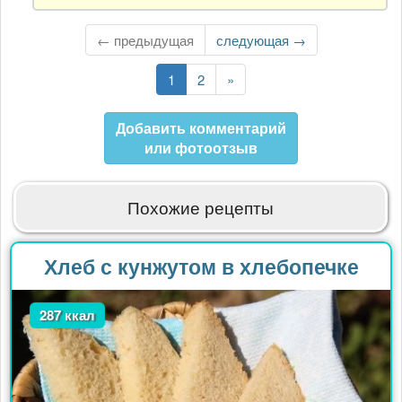
Гость
← предыдущая
Следующая
следующая →
страница
Текущая
1
Страница
2
Последняя
»
страница
страница
Добавить комментарий
или фотоотзыв
Похожие рецепты
Хлеб с кунжутом в хлебопечке
287 ккал