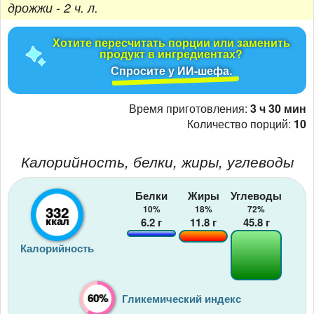
дрожжи - 2 ч. л.
Хотите пересчитать порции или заменить
продукт в ингредиентах?
Спросите у ИИ-шефа.
Время приготовления:
3 ч 30 мин
Количество порций:
10
Калорийность, белки, жиры, углеводы
Белки
Жиры
Углеводы
332
10%
18%
72%
ккал
6.2
г
11.8
г
45.8
г
Калорийность
60%
Гликемический индекс