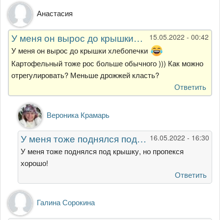
Анастасия
У меня он вырос до крышки…
15.05.2022 - 00:42
У меня он вырос до крышки хлебопечки
Картофельный тоже рос больше обычного ))) Как можно
отрегулировать? Меньше дрожжей класть?
Ответить
Ответ
Вероника Крамарь
на
У
У меня тоже поднялся под…
16.05.2022 - 16:30
меня
он
У меня тоже поднялся под крышку, но пропекся
вырос
хорошо!
до
Ответить
крышки…
от
Анастасия
Галина Сорокина