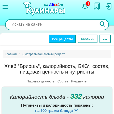
Перейти
1
к
основному
содержанию
Все рецепты
Кабачки
Главная
Смотреть пошаговый рецепт
Хлеб "Бриошь", калорийность, БЖУ, состав,
пищевая ценность и нутриенты
Пищевая ценность
Состав
Нутриенты
332
Калорийность блюда -
калории
Нутриенты и калорийность показаны:
на 100 грамм блюда