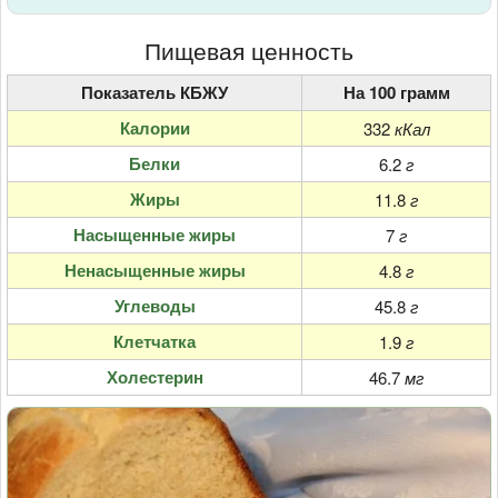
Пищевая ценность
Показатель КБЖУ
На 100 грамм
Калории
332
кКал
Белки
6.2
г
Жиры
11.8
г
Насыщенные жиры
7
г
Ненасыщенные жиры
4.8
г
Углеводы
45.8
г
Клетчатка
1.9
г
Холестерин
46.7
мг