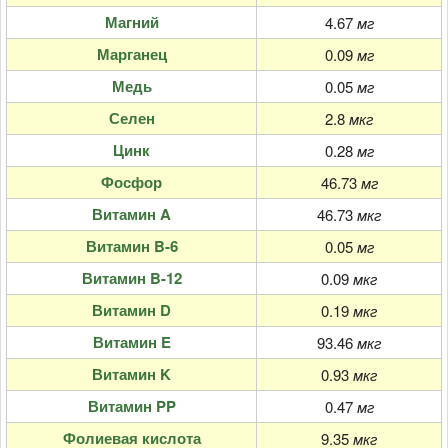
Магний
4.67
мг
Марганец
0.09
мг
Медь
0.05
мг
Селен
2.8
мкг
Цинк
0.28
мг
Фосфор
46.73
мг
Витамин A
46.73
мкг
Витамин B-6
0.05
мг
Витамин B-12
0.09
мкг
Витамин D
0.19
мкг
Витамин E
93.46
мкг
Витамин K
0.93
мкг
Витамин PP
0.47
мг
Фолиевая кислота
9.35
мкг