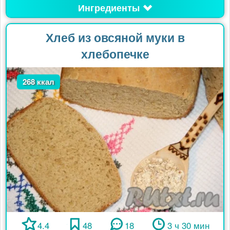
Ингредиенты
Хлеб из овсяной муки в
хлебопечке
268 ккал
4.4
48
18
3 ч 30 мин