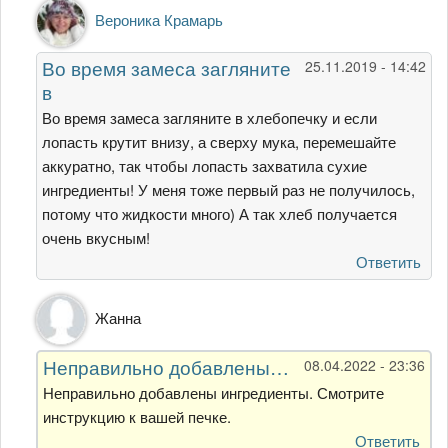
Ответ
Вероника Крамарь
на
Специально
Во время замеса загляните
25.11.2019 - 14:42
сделаю
в
второй
раз
Во время замеса загляните в хлебопечку и если
от
лопасть крутит внизу, а сверху мука, перемешайте
Гость
аккуратно, так чтобы лопасть захватила сухие
ингредиенты! У меня тоже первый раз не получилось,
потому что жидкости много) А так хлеб получается
очень вкусным!
Ответить
Ответ
Жанна
на
Специально
Неправильно добавлены…
08.04.2022 - 23:36
сделаю
второй
Неправильно добавлены ингредиенты. Смотрите
раз
инструкцию к вашей печке.
от
Ответить