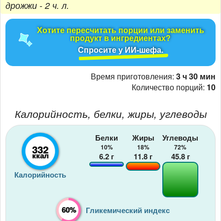
дрожжи - 2 ч. л.
Хотите пересчитать порции или заменить
продукт в ингредиентах?
Спросите у ИИ-шефа.
Время приготовления:
3 ч 30 мин
Количество порций:
10
Калорийность, белки, жиры, углеводы
Белки
Жиры
Углеводы
332
10%
18%
72%
ккал
6.2
г
11.8
г
45.8
г
Калорийность
60%
Гликемический индекс