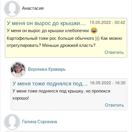
Анастасия
У меня он вырос до крышки…
15.05.2022 - 00:42
У меня он вырос до крышки хлебопечки
Картофельный тоже рос больше обычного ))) Как можно
отрегулировать? Меньше дрожжей класть?
Ответить
Ответ
Вероника Крамарь
на
У
У меня тоже поднялся под…
16.05.2022 - 16:30
меня
он
У меня тоже поднялся под крышку, но пропекся
вырос
хорошо!
до
Ответить
крышки…
от
Анастасия
Галина Сорокина