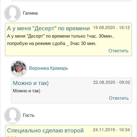
я
от
Галина
Галина
Сорокина
А у меня "Десерт" по времени
19.08.2020 - 16:12
А у меня "Десерт" по времени только 1час. 30мин..
попробую на режиме сдоба _ 3час 30 мин.
Ответить
Ответ
Вероника Крамарь
на
А
Можно и так)
22.08.2020 - 09:02
у
меня
Можно и так)
"Десерт"
Ответить
по
времени
Гость
от
Галина
Специально сделаю второй
24.11.2019 - 16:34