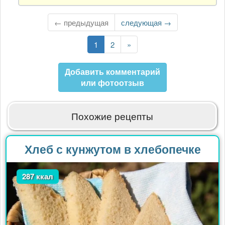
Гость
← предыдущая
Следующая
следующая →
страница
Текущая
1
Страница
2
Последняя
»
страница
страница
Добавить комментарий
или фотоотзыв
Похожие рецепты
Хлеб с кунжутом в хлебопечке
287 ккал