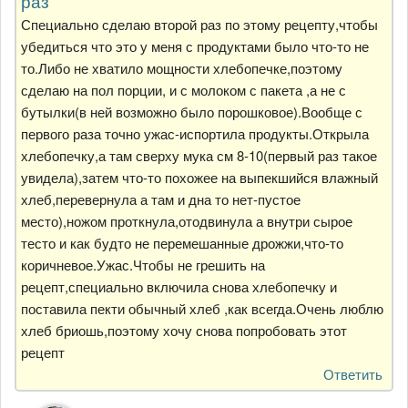
раз
Специально сделаю второй раз по этому рецепту,чтобы
убедиться что это у меня с продуктами было что-то не
то.Либо не хватило мощности хлебопечке,поэтому
сделаю на пол порции, и с молоком с пакета ,а не с
бутылки(в ней возможно было порошковое).Вообще с
первого раза точно ужас-испортила продукты.Открыла
хлебопечку,а там сверху мука см 8-10(первый раз такое
увидела),затем что-то похожее на выпекшийся влажный
хлеб,перевернула а там и дна то нет-пустое
место),ножом проткнула,отодвинула а внутри сырое
тесто и как будто не перемешанные дрожжи,что-то
коричневое.Ужас.Чтобы не грешить на
рецепт,специально включила снова хлебопечку и
поставила пекти обычный хлеб ,как всегда.Очень люблю
хлеб бриошь,поэтому хочу снова попробовать этот
рецепт
Ответить