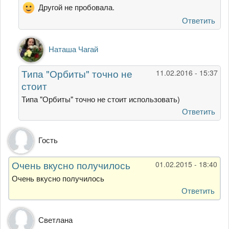
может
Другой не пробовала.
от
Ответить
Лера
Ответ
Наташа Чагай
на
Очень
Типа "Орбиты" точно не
11.02.2016 - 15:37
вкусно)
стоит
Этот
суп
Типа "Орбиты" точно не стоит использовать)
может
Ответить
от
Лера
Гость
Очень вкусно получилось
01.02.2015 - 18:40
Очень вкусно получилось
Ответить
Светлана