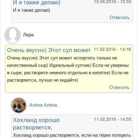
И я также делаю)
15.06.2016 - 15:33
рецепт.
Я
И я также делаю)
для
Ответить
супов
от
Лера
Людмила
Очень вкусно) Этот суп может
11.02.2016 - 14:18
Очень вкусно) Этот суп может испортить только не
качественный сыр) Идеальный супчик) Если не уверены
в сыре, растворите немного отдельно в кипятке) Если не
растворяется, лучше не кидайте)
Ответить
Ответ
Алёна Алёна
на
Очень
Хохланд хорошо
11.02.2016 - 14:55
вкусно)
растворяется,
Этот
суп
Хохланд хорошо растворяется, если на тёрке потереть