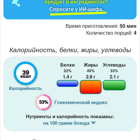
продукт в ингредиентах?
Спросите у ИИ-шефа.
Время приготовления:
50 мин
Количество порций:
4
Калорийность, белки, жиры, углеводы
Белки
Жиры
Углеводы
39
22%
45%
33%
ккал
1.4
г
2.8
г
2.1
г
Калорийность
53%
Гликемический индекс
Нутриенты и калорийность показаны:
на 100 грамм блюда