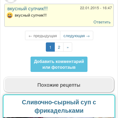
вкусный супчик!!!
22.01.2015 - 16:47
вкусный супчик!!!
Ответить
← предыдущая
Следующая
следующая →
страница
Текущая
1
Страница
2
Последняя
»
страница
страница
Добавить комментарий
или фотоотзыв
Похожие рецепты
Сливочно-сырный суп с
фрикадельками