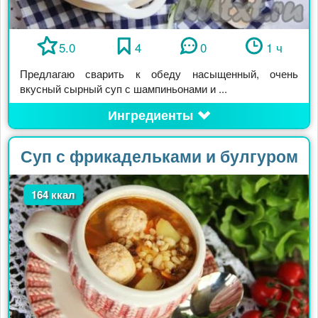
5.0
4
0
1 ч
Предлагаю сварить к обеду насыщенный, очень
вкусный сырный суп с шампиньонами и ...
Ингредиенты
Суп с фрикадельками и булгуром
164 ккал