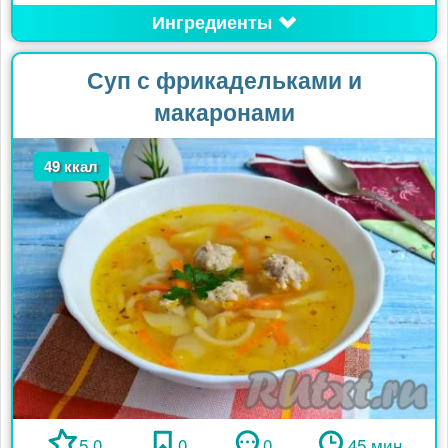
Ингредиенты
Суп с фрикадельками и
макаронами
49 ккал
5.0
0
0
45 мин