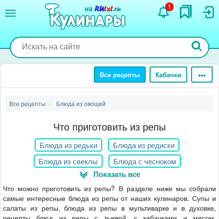
Перейти
1
к
основному
содержанию
Все рецепты
Кабачки
Все рецепты
Блюда из овощей
Что приготовить из репы
Блюда из редьки
Блюда из редиски
Блюда из свеклы
Блюда с чесноком
Показать все
Блюда из кабачков
Блюда из шпината
Что можно приготовить из репы? В разделе ниже мы собрали
Блюда из щавеля
Блюда с ревенем
самые интересные блюда из репы от наших кулинаров. Супы и
салаты из репы, блюда из репы в мультиварке и в духовке,
Блюда из баклажанов
Блюда из картофеля
рецепты блюд из репы с тыквой, с кабачками и мясом.