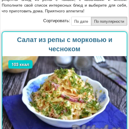
Блюда из тыквы
Блюда из помидоров
Пополните свой список интересных блюд и выберите для себя,
что приготовить дома. Приятного аппетита!
Блюда из капусты
Блюда из огурцов
Сортировать:
По дате
По популярности
Блюда из перца
Блюда из моркови
Блюда из сельдерея
Кукуруза целиком
Салат из репы с морковью и
чесноком
103 ккал