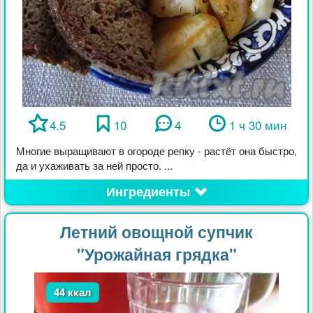
4.5
10
4
1 ч 30 мин
Многие выращивают в огороде репку - растёт она быстро,
да и ухаживать за ней просто. ...
Ингредиенты
Летний овощной супчик
"Урожайная грядка"
44 ккал