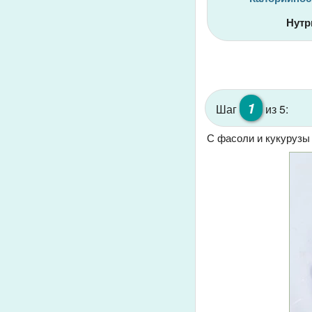
Нутр
1
Шаг
из 5:
С фасоли и кукурузы 