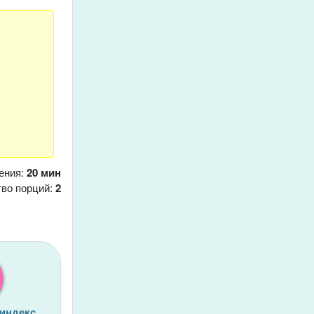
ения:
20 мин
тво порций:
2
 индекс