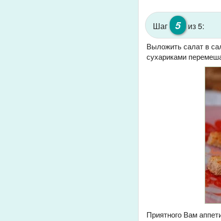
5
Шаг
из 5:
Выложить салат в са
сухариками перемеш
Приятного Вам аппети