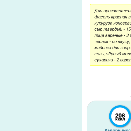
Для приготовлен
фасоль красная в
кукуруза консерви
сыр твердый - 150
яйца вареные - 3 
чеснок - по вкусу;
майонез для запр
соль, чёрный мол
сухарики - 2 горс
208
ккал
Калорийнос