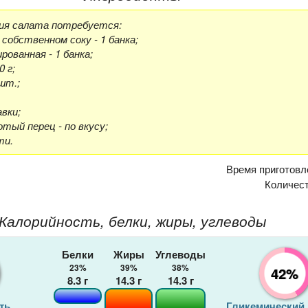
ия салата потребуется:
 собственном соку - 1 банка;
рованная - 1 банка;
 г;
шт.;
авки;
отый перец - по вкусу;
ти.
Время приготовл
Количес
Калорийность, белки, жиры, углеводы
Белки
Жиры
Углеводы
23%
39%
38%
42%
8.3
г
14.3
г
14.3
г
ть
Гликемический