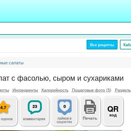
Все рецепты
Каб
ные салаты
лат с фасолью, сыром и сухариками
епты
Ингредиенты
Калорийность
Пошаговые фото (5)
Разделы
23
0
QR
4.7
код
Печать
лайков
в
 оценок
комментария
соцсетях