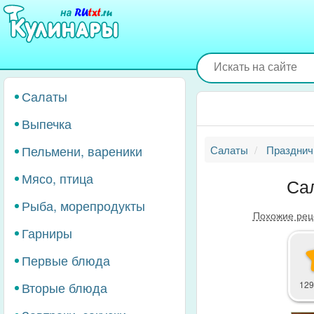
Перейти
к
основному
содержанию
Салаты
Выпечка
Пельмени, вареники
Салаты
Празднич
Мясо, птица
Са
Рыба, морепродукты
Похожие рец
Гарниры
Первые блюда
Вторые блюда
129