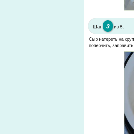
3
Шаг
из 5:
Сыр натереть на круп
поперчить, заправить