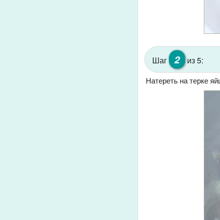
2
Шаг
из 5:
Натереть на терке яй