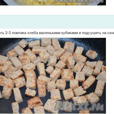
ть 2-3 ломтика хлеба маленькими кубиками и подсушить на ско