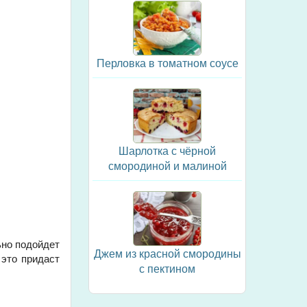
Перловка в томатном соусе
Шарлотка с чёрной
смородиной и малиной
ьно подойдет
Джем из красной смородины
 это придаст
с пектином