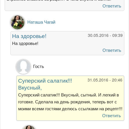
Ответить
Ответ
Наташа Чагай
на
Огромное
На здоровье!
30.05.2016 - 09:39
спасибо
за
На здоровье!
рецепт!
Ответить
от
Нелли
Ответ
Гость
Зуева
на
На
Суперский салатик!!!
31.05.2016 - 20:46
здоровье!
Вкусный,
от
Наташа
Суперский салатик!!! Вкусный, сытный. И легкий в
Чагай
готовке. Сделала на день рождения, теперь вот с
моими всеми гостями делюсь ссылками на рецепт!!!
Ответить
Ответ