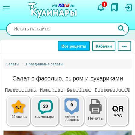
Перейти
1
к
основному
содержанию
Все рецепты
Кабачки
Салаты
Праздничные салаты
Салат с фасолью, сыром и сухариками
Похожие рецепты
Ингредиенты
Калорийность
Пошаговые фото (5)
0
23
QR
4.7
код
лайков
в
129 оценок
комментария
Печать
соцсетях