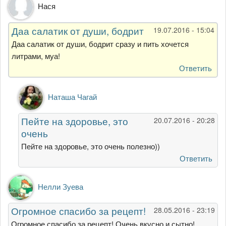
Нася
Даа салатик от души, бодрит
19.07.2016 - 15:04
Даа салатик от души, бодрит сразу и пить хочется
литрами, муа!
Ответить
Ответ
Наташа Чагай
на
Даа
Пейте на здоровье, это
20.07.2016 - 20:28
салатик
очень
от
души,
Пейте на здоровье, это очень полезно))
бодрит
Ответить
от
Нася
Нелли Зуева
Огромное спасибо за рецепт!
28.05.2016 - 23:19
Огромное спасибо за рецепт! Очень вкусно и сытно!