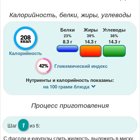
Калорийность, белки, жиры, углеводы
Белки
Жиры
Углеводы
208
23%
39%
38%
ккал
8.3
г
14.3
г
14.3
г
Калорийность
42%
Гликемический индекс
Нутриенты и калорийность показаны:
на 100 грамм блюда
Процесс приготовления
1
Шаг
из 5:
С фасоли и кукурузы слить жидкость, выложить в миску.