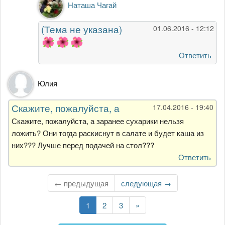
Наташа Чагай
на
Суперский
(Тема не указана)
01.06.2016 - 12:12
салатик!!!
Вкусный,
от
Ответить
Гость
Юлия
Скажите, пожалуйста, а
17.04.2016 - 19:40
Скажите, пожалуйста, а заранее сухарики нельзя
ложить? Они тогда раскиснут в салате и будет каша из
них??? Лучше перед подачей на стол???
Ответить
← предыдущая
Следующая
следующая →
страница
Текущая
1
Страница
2
Страница
3
Последняя
»
страница
страница