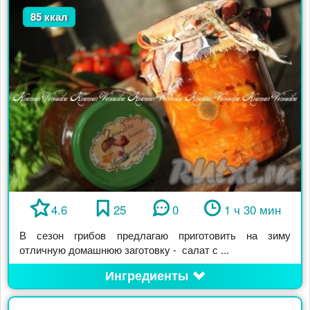
85 ккал
4.6
25
0
1 ч 30 мин
В сезон грибов предлагаю приготовить на зиму
отличную домашнюю заготовку - салат с ...
Ингредиенты