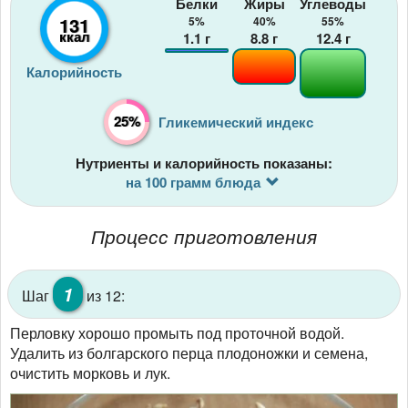
Белки
Жиры
Углеводы
131
5%
40%
55%
ккал
1.1
г
8.8
г
12.4
г
Калорийность
25%
Гликемический индекс
Нутриенты и калорийность показаны:
на 100 грамм блюда
Процесс приготовления
1
Шаг
из 12:
Перловку хорошо промыть под проточной водой.
Удалить из болгарского перца плодоножки и семена,
очистить морковь и лук.