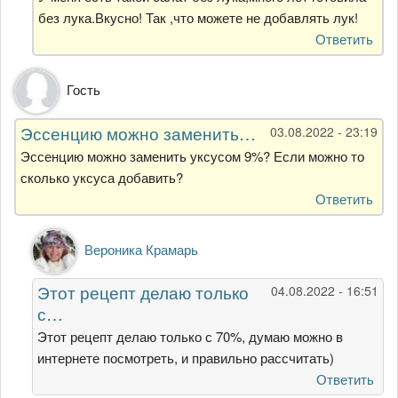
от
без лука.Вкусно! Так ,что можете не добавлять лук!
Вероника
Ответить
Гость
Эссенцию можно заменить…
03.08.2022 - 23:19
Эссенцию можно заменить уксусом 9%? Если можно то
сколько уксуса добавить?
Ответить
Ответ
Вероника Крамарь
на
Эссенцию
Этот рецепт делаю только
04.08.2022 - 16:51
можно
с…
заменить…
от
Этот рецепт делаю только с 70%, думаю можно в
Гость
интернете посмотреть, и правильно рассчитать)
Ответить