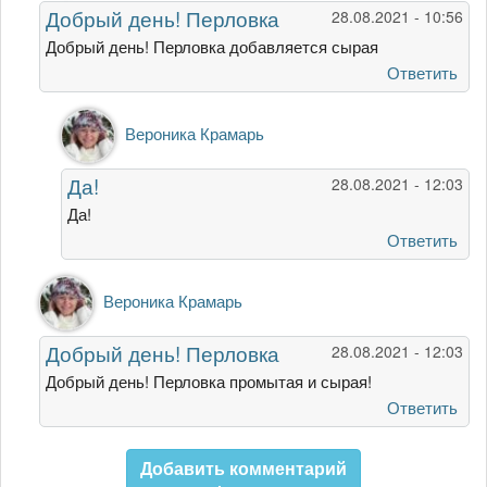
Добрый день! Перловка
28.08.2021 - 10:56
добрый!
А
Добрый день! Перловка добавляется сырая
перловка
Ответить
в
от
Ответ
Вероника Крамарь
АННА
на
ФИЛИМОНОВА
Добрый
Да!
28.08.2021 - 12:03
день!
Перловка
Да!
от
Ответить
Администрация
сайта
Ответ
Вероника Крамарь
на
День
Добрый день! Перловка
28.08.2021 - 12:03
добрый!
А
Добрый день! Перловка промытая и сырая!
перловка
Ответить
в
от
Добавить комментарий
АННА