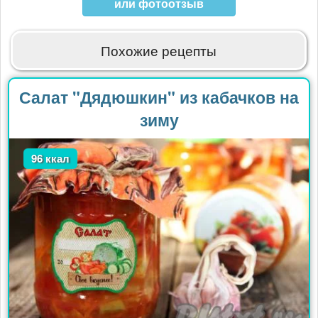
или фотоотзыв
ФИЛИМОНОВА
Похожие рецепты
Салат "Дядюшкин" из кабачков на
зиму
96 ккал