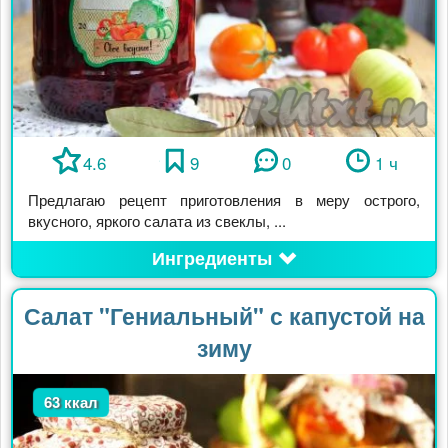
4.6
9
0
1 ч
Предлагаю рецепт приготовления в меру острого,
вкусного, яркого салата из свеклы, ...
Ингредиенты
Салат "Гениальный" с капустой на
зиму
63 ккал