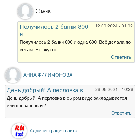
Ответ
Жанна
на
Этот
Получилось 2 банки 800
12.09.2024 - 01:02
рецепт
и…
делаю
только
Получилось 2 банки 800 и одна 600. Всё делала по
с…
весам. Но вкусно
от
Ответить
Вероника
Крамарь
АННА ФИЛИМОНОВА
День добрый! А перловка в
28.08.2021 - 10:26
День добрый! А перловка в сыром виде закладывается
или проваренная?
Ответить
Ответ
Администрация сайта
на
День