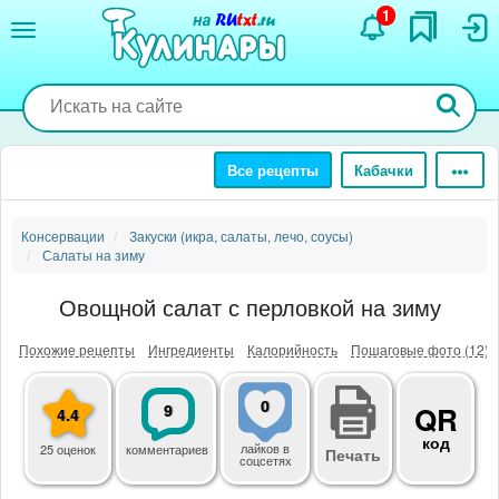
Перейти
1
к
основному
содержанию
Все рецепты
Кабачки
Консервации
Закуски (икра, салаты, лечо, соусы)
Салаты на зиму
Овощной салат с перловкой на зиму
Похожие рецепты
Ингредиенты
Калорийность
Пошаговые фото (12)
0
9
QR
4.4
код
лайков
в
25 оценок
комментариев
Печать
соцсетях