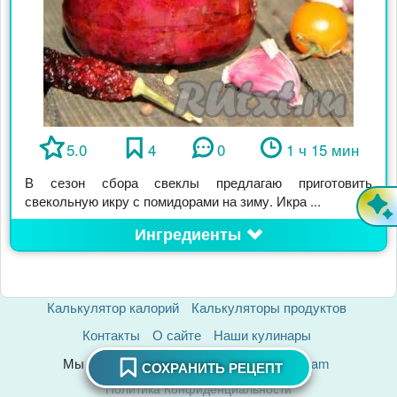
5.0
4
0
1 ч 15 мин
В сезон сбора свеклы предлагаю приготовить
свекольную икру с помидорами на зиму. Икра ...
Ингредиенты
Калькулятор калорий
Калькуляторы продуктов
Контакты
О сайте
Наши кулинары
Мы в соцсетях:
ВК
ОК
Макс
Telegram
СОХРАНИТЬ РЕЦЕПТ
Политика Конфиденциальности