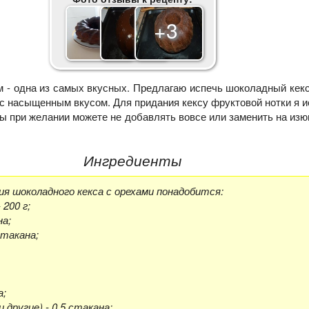
+3
 - одна из самых вкусных. Предлагаю испечь шоколадный кекс
с насыщенным вкусом. Для придания кексу фруктовой нотки я 
ы при желании можете не добавлять вовсе или заменить на изю
Ингредиенты
я шоколадного кекса с орехами понадобится:
 200 г;
на;
стакана;
а;
и другие) - 0,5 стакана;