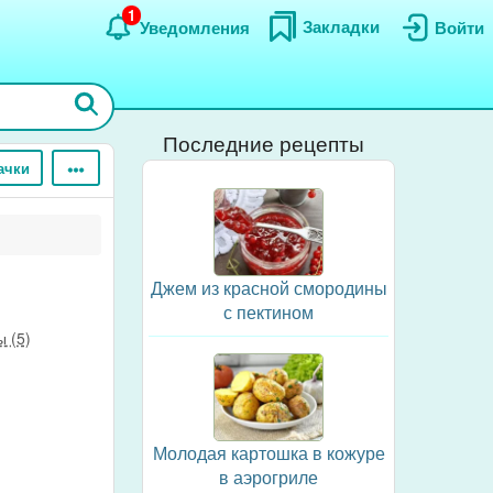
1
Закладки
Уведомления
Войти
Последние рецепты
ачки
Джем из красной смородины
с пектином
 (5)
Молодая картошка в кожуре
в аэрогриле