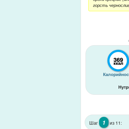
горсть чернослив
369
ккал
Калорийнос
Нутр
1
Шаг
из 11: