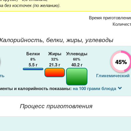
а без косточек (по желанию).
Время приготовлени
Количес
Калорийность, белки, жиры, углеводы
Белки
Жиры
Углеводы
8%
32%
60%
45%
5.5
г
21.3
г
40.2
г
ть
Гликемический
иенты и калорийность показаны:
на 100 грамм блюда
Процесс приготовления