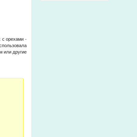
 с орехами -
использовала
м или другие