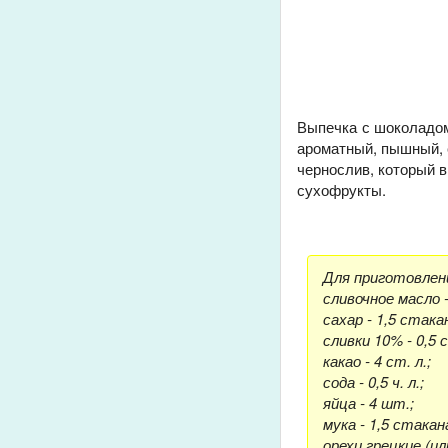
Выпечка с шоколадом
ароматный, пышный, 
чернослив, который в
сухофрукты.
Для приготовлени
сливочное масло -
сахар - 1,5 стака
сливки 10% - 0,5 
какао - 4 ст. л.;
сода - 0,5 ч. л.;
яйца - 4 шт.;
мука - 1,5 стакан
орехи грецкие (ил