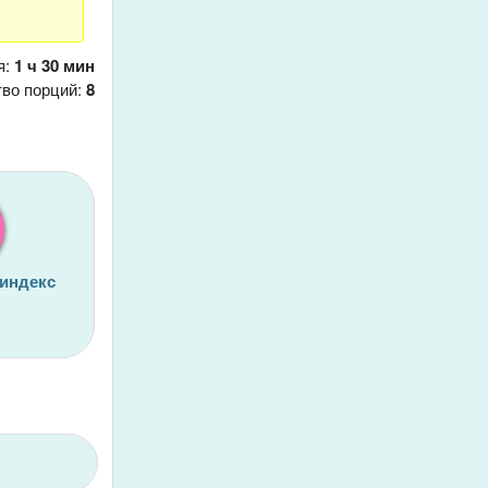
я:
1 ч 30 мин
тво порций:
8
 индекс