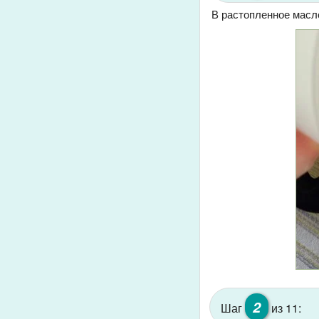
В растопленное масл
2
Шаг
из 11: