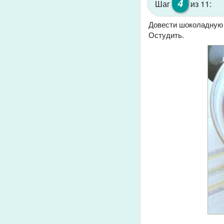
4
Шаг
из 11:
Довести шоколадную с
Остудить.