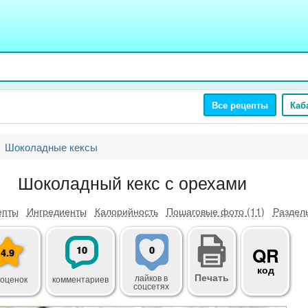
Все рецепты
Каб
Шоколадные кексы
Шоколадный кекс с орехами
епты
Ингредиенты
Калорийность
Пошаговые фото (11)
Разделы
10
0
QR
4.9
код
Печать
лайков
в
 оценок
комментариев
соцсетях