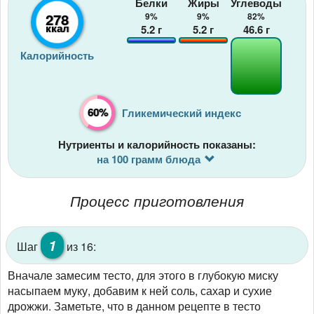
Белки
Жиры
Углеводы
278
9%
9%
82%
ккал
5.2
г
5.2
г
46.6
г
Калорийность
60%
Гликемический индекс
Нутриенты и калорийность показаны:
на 100 грамм блюда
Процесс приготовления
1
Шаг
из 16:
Вначале замесим тесто, для этого в глубокую миску
насыпаем муку, добавим к ней соль, сахар и сухие
дрожжи. Заметьте, что в данном рецепте в тесто