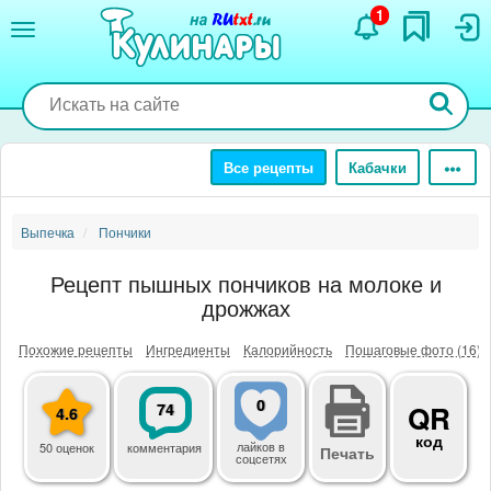
Перейти
1
к
основному
содержанию
Все рецепты
Кабачки
Выпечка
Пончики
Рецепт пышных пончиков на молоке и
дрожжах
Похожие рецепты
Ингредиенты
Калорийность
Пошаговые фото (16)
0
74
QR
4.6
код
лайков
в
50 оценок
комментария
Печать
соцсетях