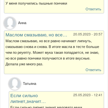
У меня получились пышные пончики
Ответить
Анна
Маслом смазываю, но все…
20.05.2023 - 20:57
Маслом смазываю, но все равно начинает липнуть,
смазываю снова и снова. В итоге масла в тесте больше
чем по реуепту. Может мука такая попадается, не знаю,
но все равно пончики получаются в итоге вкусные.
Делала уже много раз.
Ответить
Ответ
Татьяна
на
Маслом
Если сильно
25.05.2023 - 12:41
смазываю,
липнет,значит…
но
все…
Если сильно липнет,значит маловато муки