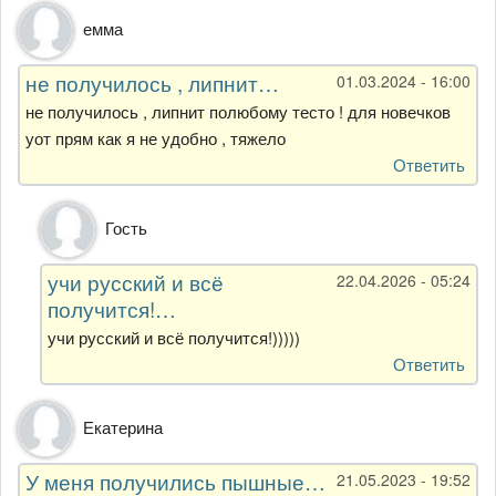
емма
не получилось , липнит…
01.03.2024 - 16:00
не получилось , липнит полюбому тесто ! для новечков
уот прям как я не удобно , тяжело
Ответить
Ответ
Гость
на
не
учи русский и всё
22.04.2026 - 05:24
получилось
получится!…
,
липнит…
учи русский и всё получится!)))))
от
Ответить
емма
Екатерина
У меня получились пышные…
21.05.2023 - 19:52