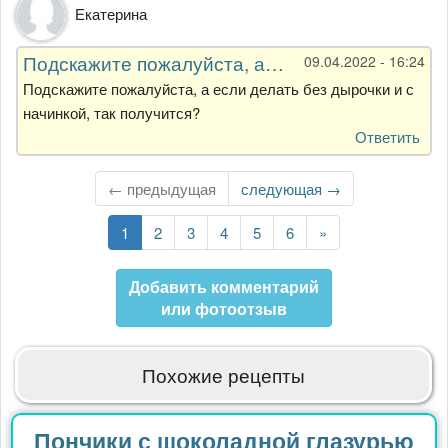
Екатерина
Подскажите пожалуйста, а…
09.04.2022 - 16:24
Подскажите пожалуйста, а если делать без дырочки и с
начинкой, так получится?
Ответить
← предыдущая
Следующая
следующая →
страница
Текущая
1
Страница
2
Страница
3
Страница
4
Страница
5
Страница
6
Последняя
»
страница
страница
Добавить комментарий
или фотоотзыв
Похожие рецепты
Пончики с шоколадной глазурью