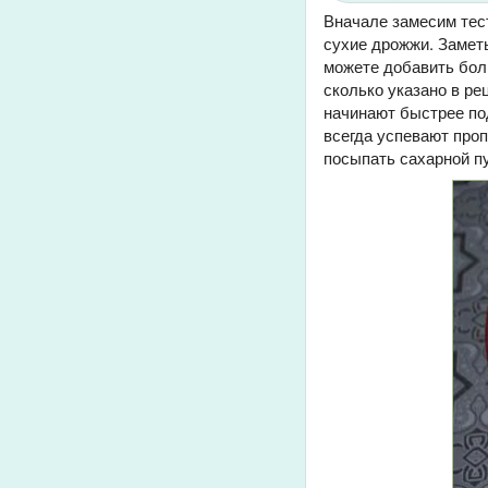
Вначале замесим тест
сухие дрожжи. Заметь
можете добавить боль
сколько указано в ре
начинают быстрее под
всегда успевают проп
посыпать сахарной пу