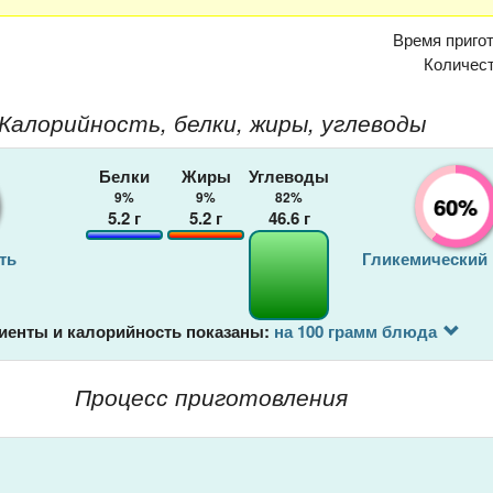
Время приго
Количес
Калорийность, белки, жиры, углеводы
Белки
Жиры
Углеводы
9%
9%
82%
60%
5.2
г
5.2
г
46.6
г
ть
Гликемический
иенты и калорийность показаны:
на 100 грамм блюда
Процесс приготовления