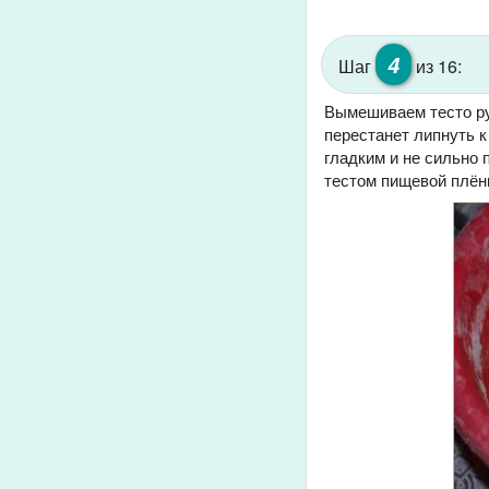
4
Шаг
из 16:
Вымешиваем тесто рук
перестанет липнуть к
гладким и не сильно 
тестом пищевой плён