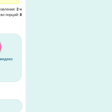
товления:
2 ч
тво порций:
8
 индекс