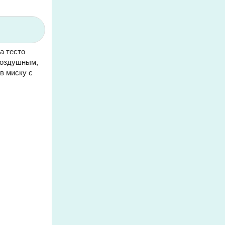
а тесто
 воздушным,
в миску с