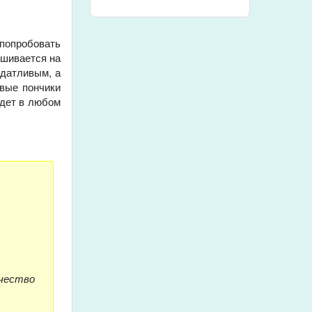
 попробовать
ешивается на
одатливым, а
овые пончики
удет в любом
ичество