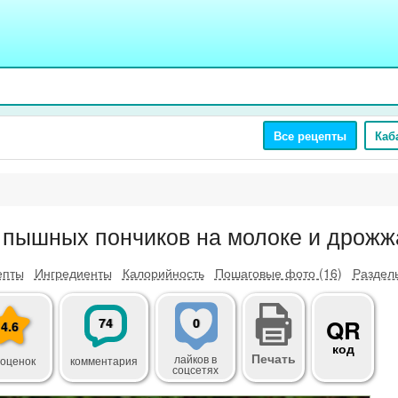
Все рецепты
Каб
 пышных пончиков на молоке и дрожж
епты
Ингредиенты
Калорийность
Пошаговые фото (16)
Разделы
74
0
QR
4.6
код
Печать
лайков
в
 оценок
комментария
соцсетях