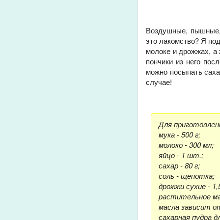
Воздушные, пышные, 
это лакомство? Я по
молоке и дрожжах, а 
пончики из него пос
можно посыпать сахар
случае!
Для приготовлен
мука - 500 г;
молоко - 300 мл;
яйцо - 1 шт.;
сахар - 80 г;
соль - щепотка;
дрожжи сухие - 1,5
растительное мас
масла зависит от
сахарная пудра д