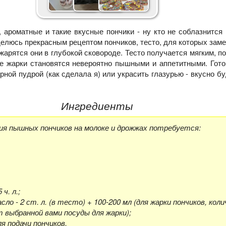
ароматные и такие вкусные пончики - ну кто не соблазнится
делюсь прекрасным рецептом пончиков, тесто, для которых зам
жарятся они в глубокой сковороде. Тесто получается мягким, п
ле жарки становятся невероятно пышными и аппетитными. Гот
ной пудрой (как сделала я) или украсить глазурью - вкусно б
Ингредиенты
ия пышных пончиков на молоке и дрожжах потребуется:
 ч. л.;
ло - 2 ст. л. (в тесто) + 100-200 мл (для жарки пончиков, кол
 выбранной вами посуды для жарки);
ля подачи пончиков.