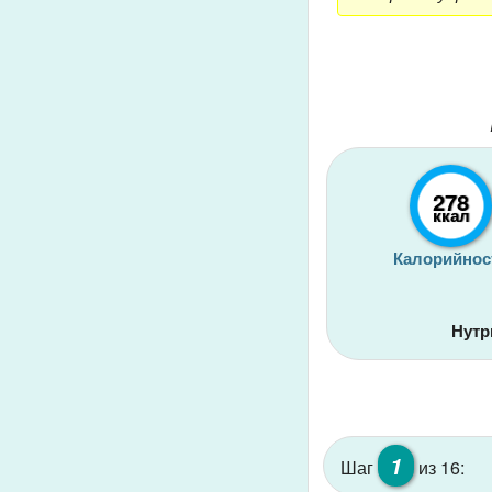
278
ккал
Калорийнос
Нутр
1
Шаг
из 16: