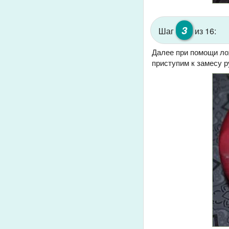
3
Шаг
из 16:
Далее при помощи лож
приступим к замесу р