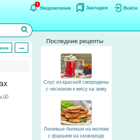
1
Закладки
Уведомления
Войти
Последние рецепты
ачки
ах
Соус из красной смородины
с чесноком к мясу на зиму
 (2)
Ленивые беляши на молоке
с фаршем на сковороде