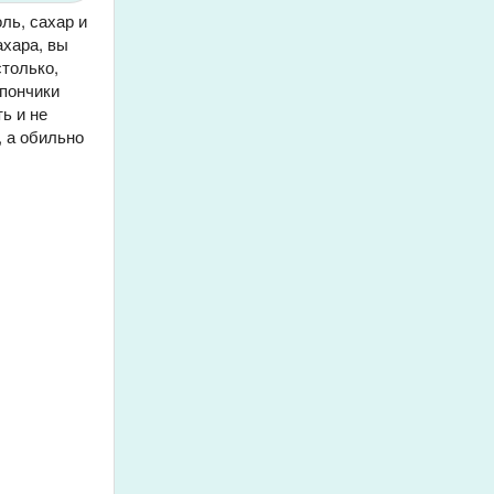
ль, сахар и
ахара, вы
столько,
 пончики
ь и не
, а обильно