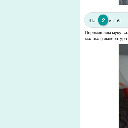
2
Шаг
из 16:
Перемешаем муку, сол
молоко (температура