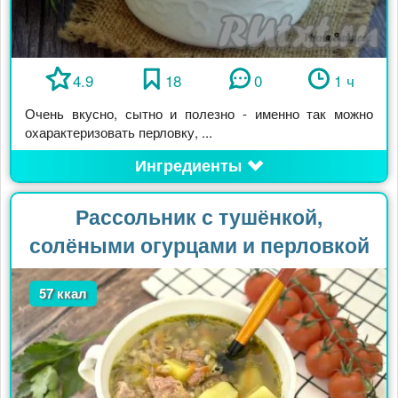
4.9
18
0
1 ч
Очень вкусно, сытно и полезно - именно так можно
охарактеризовать перловку, ...
Ингредиенты
Рассольник с тушёнкой,
солёными огурцами и перловкой
57 ккал