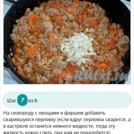
7
Шаг
из 8:
На сковороду с овощами и фаршем добавить
сварившуюся перловку (если вдруг перловка сварится, а
в кастрюле останется немного жидкости, тогда эту
жидкость нужно слить, она нам не понадобится),