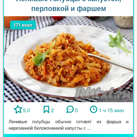
перловкой и фаршем
171 ккал
5.0
2
0
1 ч 15 мин
Ленивые голубцы обычно готовят из фарша и
нарезанной белокочанной капусты с ...