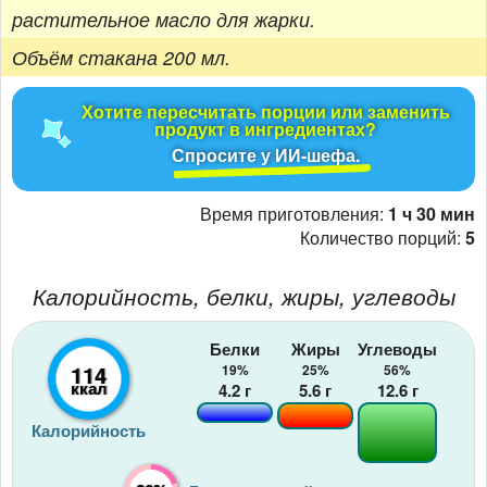
растительное масло для жарки.
Объём стакана 200 мл.
Хотите пересчитать порции или заменить
продукт в ингредиентах?
Спросите у ИИ-шефа.
Время приготовления:
1 ч 30 мин
Количество порций:
5
Калорийность, белки, жиры, углеводы
Белки
Жиры
Углеводы
114
19%
25%
56%
ккал
4.2
г
5.6
г
12.6
г
Калорийность