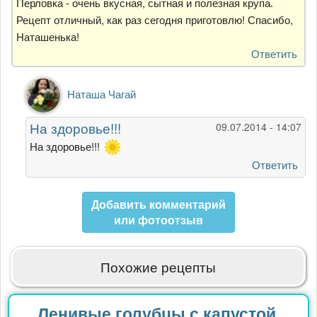
Перловка - очень вкусная, сытная и полезная крупа.
Рецепт отличный, как раз сегодня приготовлю! Спасибо,
Наташенька!
Ответить
Ответ
Наташа Чагай
на
Перловка
На здоровье!!!
09.07.2014 - 14:07
-
очень
На здоровье!!!
вкусная,
Ответить
от
Гость
Добавить комментарий
или фотоотзыв
Похожие рецепты
Ленивые голубцы с капустой,