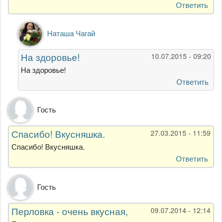
Ответить
Ответ
Наташа Чагай
на
Очень
На здоровье!
10.07.2015 - 09:20
вкусно,
мужу
На здоровье!
нравится
Ответить
от
Гость.
Гость
елена
Спасибо! Вкусняшка.
27.03.2015 - 11:59
Спасибо! Вкусняшка.
Ответить
Гость
Перловка - очень вкусная,
09.07.2014 - 12:14