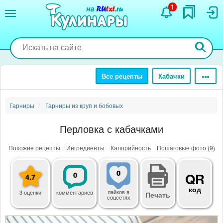
Перейти
1
к
основному
содержанию
Все рецепты
Кабачки
Гарниры
Гарниры из круп и бобовых
Перловка с кабачками
Похожие рецепты
Ингредиенты
Калорийность
Пошаговые фото (9)
0
0
QR
4.7
код
лайков
в
3 оценки
комментариев
Печать
соцсетях