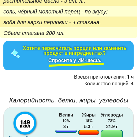
растительное масло - 3 ст. л.;
соль, чёрный молотый перец - по вкусу;
вода для варки перловки - 4 стакана.
Объём стакана 200 мл.
Хотите пересчитать порции или заменить
продукт в ингредиентах?
Спросите у ИИ-шефа.
Время приготовления:
1 ч
Количество порций:
4
Калорийность, белки, жиры, углеводы
Белки
Жиры
Углеводы
149
10%
18%
72%
ккал
3
г
5.3
г
21.9
г