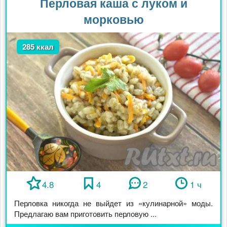
Перловая каша с луком и
морковью
285 ккал
4.8
4
2
1 ч
Перловка никогда не выйдет из «кулинарной» моды.
Предлагаю вам приготовить перловую ...