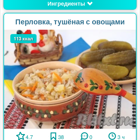
Ингредиенты
Перловка, тушёная с овощами
113 ккал
4.7
38
0
3 ч