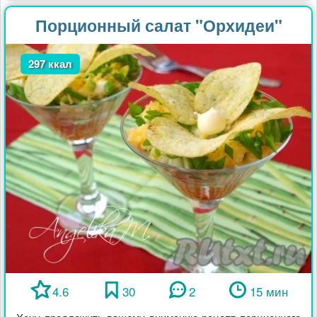
Порционный салат "Орхидеи"
297 ккал
4.6
30
2
15 мин