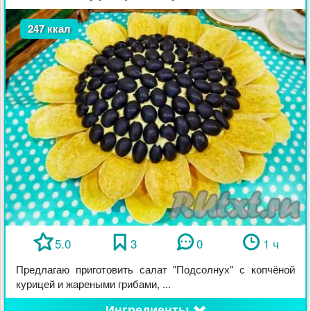
247 ккал
5.0
3
0
1 ч
Предлагаю приготовить салат "Подсолнух" с копчёной
курицей и жареными грибами, ...
Ингредиенты