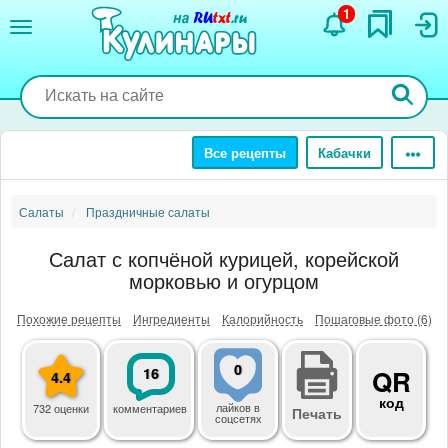
Перейти
1
к
основному
содержанию
Все рецепты
Кабачки
Салаты
Праздничные салаты
Салат с копчёной курицей, корейской
морковью и огурцом
Похожие рецепты
Ингредиенты
Калорийность
Пошаговые фото (6)
0
16
QR
4.4
код
лайков
в
732 оценки
комментариев
Печать
соцсетях