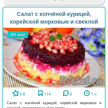
Салат с копчёной курицей,
корейской морковью и свеклой
221 ккал
4.6
114
2
1 ч
Салат с копчёной курицей, корейской морковью и
свеклой, приготовленный по этому ...