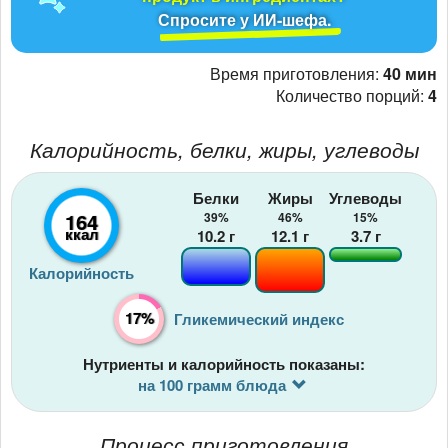
Спросите у ИИ-шефа.
Время приготовления:
40 мин
Количество порций:
4
Калорийность, белки, жиры, углеводы
Белки
Жиры
Углеводы
164
39%
46%
15%
ккал
10.2
г
12.1
г
3.7
г
Калорийность
17%
Гликемический индекс
Нутриенты и калорийность показаны:
на 100 грамм блюда
Процесс приготовления