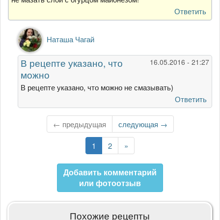
Ответить
Ответ
Наташа Чагай
на
Очень
В рецепте указано, что
16.05.2016 - 21:27
вкусный
можно
салатик.
Всем
В рецепте указано, что можно не смазывать)
от
Ответить
Гость
← предыдущая
Следующая
следующая →
страница
Текущая
1
Страница
2
Последняя
»
страница
страница
Добавить комментарий
или фотоотзыв
Похожие рецепты