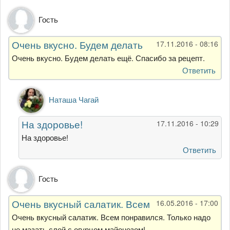
Кристина
Гость
Кузнецова
Очень вкусно. Будем делать
17.11.2016 - 08:16
Очень вкусно. Будем делать ещё. Спасибо за рецепт.
Ответить
Ответ
Наташа Чагай
на
Очень
На здоровье!
17.11.2016 - 10:29
вкусно.
Будем
На здоровье!
делать
Ответить
от
Гость
Гость
Очень вкусный салатик. Всем
16.05.2016 - 17:00
Очень вкусный салатик. Всем понравился. Только надо
не мазать слой с огурцом майонезом!