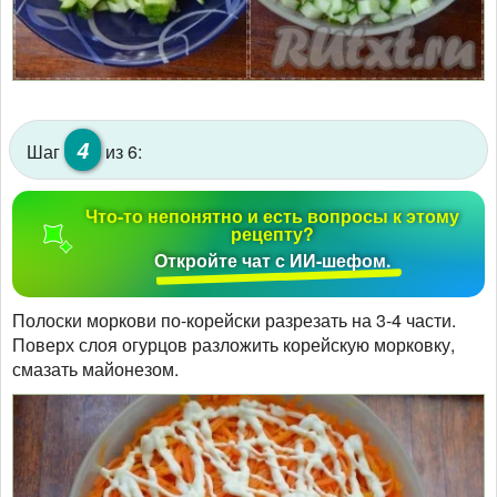
4
Шаг
из 6:
Что-то непонятно и есть вопросы к этому
рецепту?
Откройте чат с ИИ-шефом.
Полоски моркови по-корейски разрезать на 3-4 части.
Поверх слоя огурцов разложить корейскую морковку,
смазать майонезом.