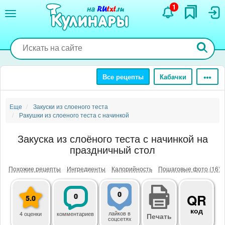
Перейти
1
к
основному
содержанию
Все рецепты
Кабачки
Еще
Закуски из слоеного теста
Ракушки из слоеного теста с начинкой
Закуска из слоёного теста с начинкой на
праздничный стол
Похожие рецепты
Ингредиенты
Калорийность
Пошаговые фото (16)
0
0
QR
5.0
код
лайков
в
4 оценки
комментариев
Печать
соцсетях