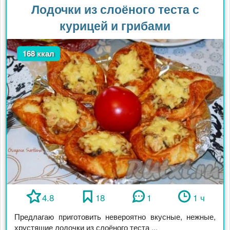
Лодочки из слоёного теста с
курицей и грибами
168 ккал
4.8
18
1
1 ч
Предлагаю приготовить невероятно вкусные, нежные,
хрустящие лодочки из слоёного теста ...