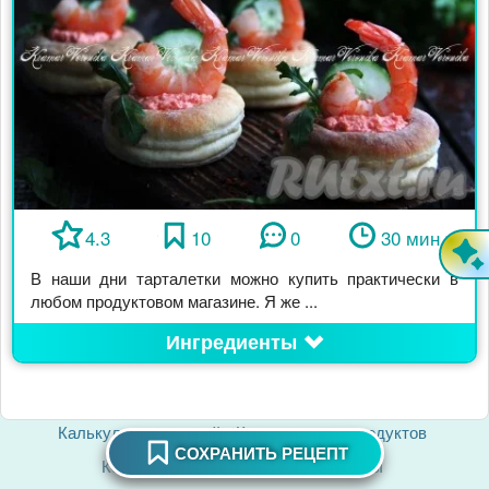
4.3
10
0
30 мин
В наши дни тарталетки можно купить практически в
любом продуктовом магазине. Я же ...
Ингредиенты
Калькулятор калорий
Калькуляторы продуктов
СОХРАНИТЬ РЕЦЕПТ
Контакты
О сайте
Наши кулинары