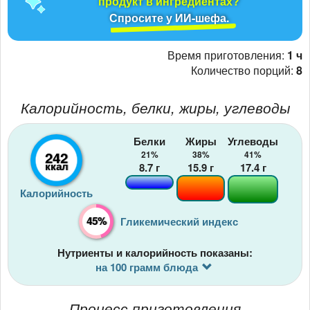
продукт в ингредиентах?
Спросите у ИИ-шефа.
Время приготовления:
1 ч
Количество порций:
8
Калорийность, белки, жиры, углеводы
Белки
Жиры
Углеводы
242
21%
38%
41%
ккал
8.7
г
15.9
г
17.4
г
Калорийность
45%
Гликемический индекс
Нутриенты и калорийность показаны:
на 100 грамм блюда
Процесс приготовления