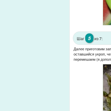
5
Шаг
из 7:
Далее приготовим за
оставшийся укроп, че
перемешаем (я дополн