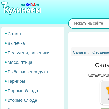
Перейти
к
основному
содержанию
Салаты
Выпечка
Пельмени, вареники
Салаты
Овощные
Мясо, птица
Сала
Рыба, морепродукты
Похожие рец
Гарниры
Первые блюда
Вторые блюда
9 