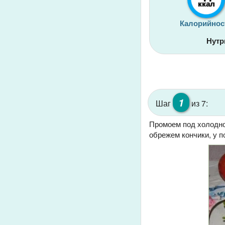
ккал
Калорийнос
Нутр
1
Шаг
из 7:
Промоем под холодной
обрежем кончики, у 