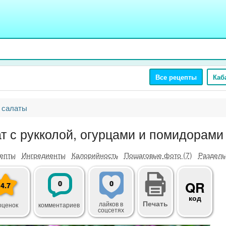
Все рецепты
Каб
 салаты
т с рукколой, огурцами и помидорами
епты
Ингредиенты
Калорийность
Пошаговые фото (7)
Разделы
0
0
QR
4.7
код
Печать
лайков
в
оценок
комментариев
соцсетях