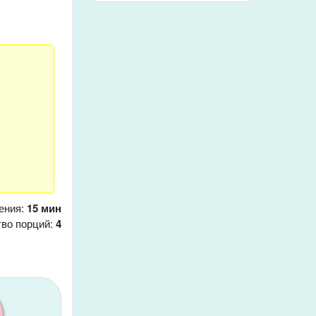
ения:
15 мин
тво порций:
4