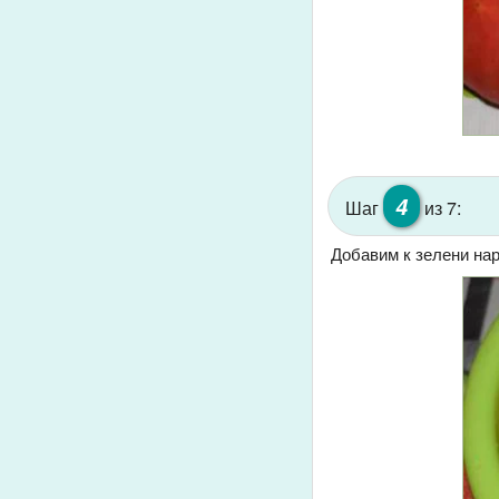
4
Шаг
из 7:
Добавим к зелени на