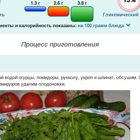
1.3
г
2.6
г
3.8
г
ть
Гликемический
иенты и калорийность показаны:
на 100 грамм блюда
Процесс приготовления
 водой огурцы, помидоры, рукколу, укроп и шпинат, обсушим. 
помидоров удалим плодоножки.