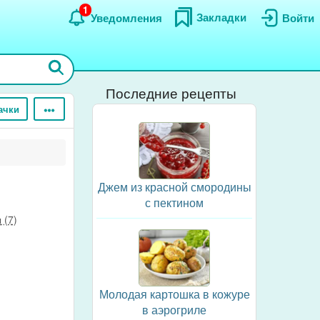
1
Закладки
Уведомления
Войти
Последние рецепты
ачки
Джем из красной смородины
с пектином
 (7)
Молодая картошка в кожуре
в аэрогриле