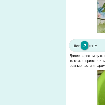
2
Шаг
из 7:
Далее нарежем руккол
то можно приготовить
равные части и наре