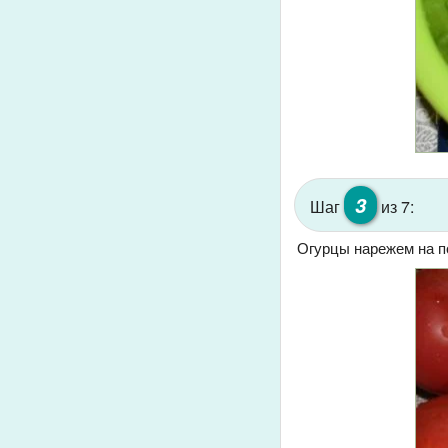
3
Шаг
из 7:
Огурцы нарежем на п