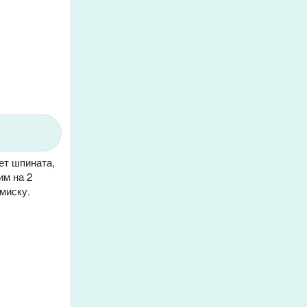
ет шпината,
им на 2
миску.