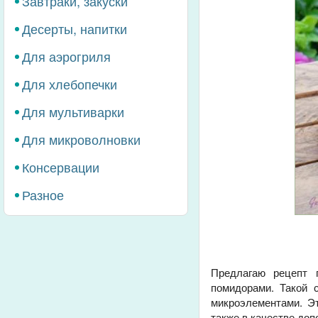
Завтраки, закуски
Десерты, напитки
Для аэрогриля
Для хлебопечки
Для мультиварки
Для микроволновки
Консервации
Разное
Предлагаю рецепт п
помидорами. Такой 
микроэлементами. Э
также в качестве доп