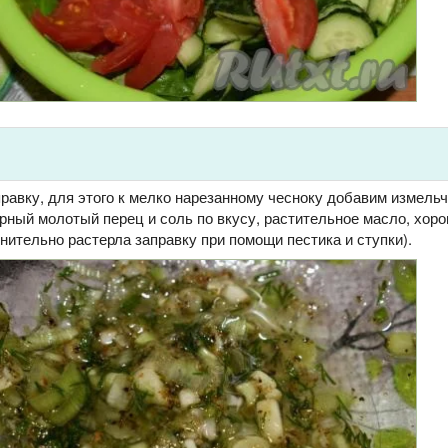
правку, для этого к мелко нарезанному чесноку добавим измель
рный молотый перец и соль по вкусу, растительное масло, хор
ительно растерла заправку при помощи пестика и ступки).