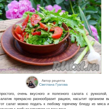
Автор рецепта
Светлана Гуагова
ростого, очень вкусного и полезного салата с рукколой,
салатик прекрасно разнообразит рацион, насытит организм в
тот салат можно подать к любому горячему блюду из мяса и
олнения к любым гарнирам на ваш вкус.