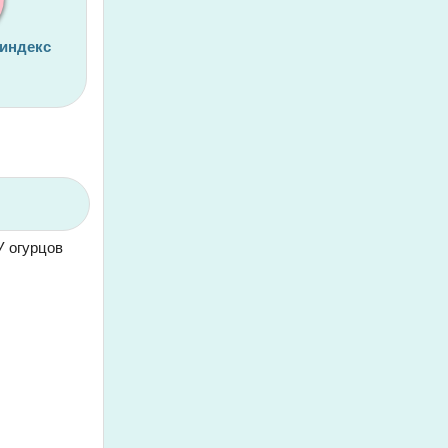
 индекс
У огурцов