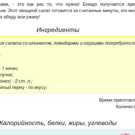
ами, - это как раз то, что нужно! Блюдо получается ярк
м. Этот овощной салат готовится за считанные минуты, его мо
к обеду или ужину!
Ингредиенты
ия салата со шпинатом, помидорами и огурцами потребуется
;
;
 1 кочан;
 пучок;
нез) - 2 ст. л.;
отый перец - по вкусу.
Время приготовл
Количес
Калорийность, белки, жиры, углеводы