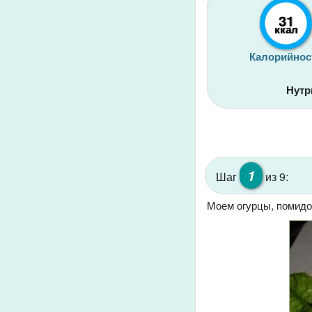
31
ккал
Калорийнос
Нутр
1
Шаг
из 9:
Моем огурцы, помидо