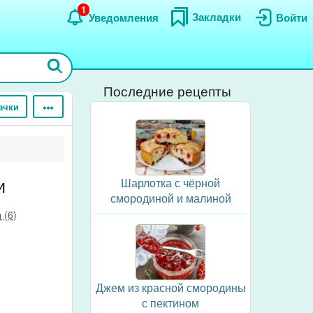
1
Закладки
Уведомления
Войти
Последние рецепты
ачки
и
Шарлотка с чёрной
смородиной и малиной
 (6)
Джем из красной смородины
с пектином