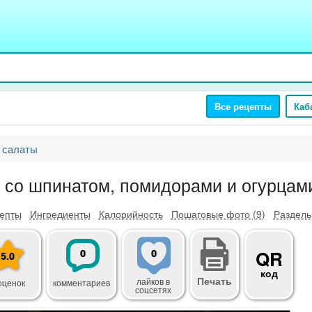
Все рецепты
Каб
 салаты
 со шпинатом, помидорами и огурцам
епты
Ингредиенты
Калорийность
Пошаговые фото (9)
Разделы
0
0
QR
5.0
код
Печать
лайков
в
оценок
комментариев
соцсетях