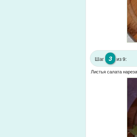
3
Шаг
из 9:
Листья салата нареза