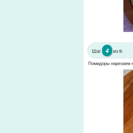
4
Шаг
из 9:
Помидоры нарезаем н