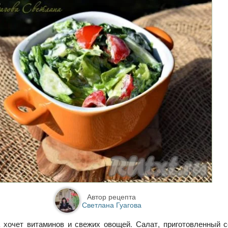
Автор рецепта
Светлана Гуагова
 хочет витаминов и свежих овощей. Салат, приготовленный 