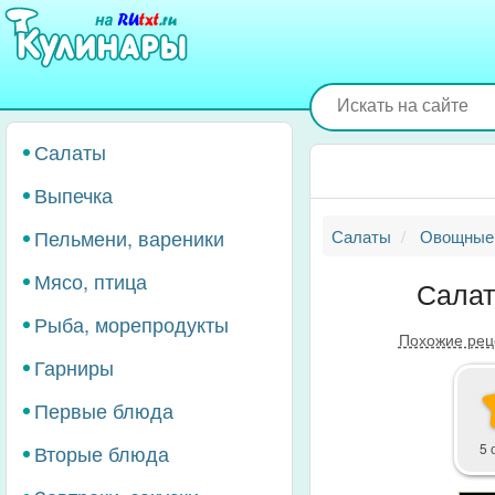
Перейти
к
основному
содержанию
Салаты
Выпечка
Пельмени, вареники
Салаты
Овощные
Мясо, птица
Салат
Рыба, морепродукты
Похожие рец
Гарниры
Первые блюда
Вторые блюда
5 