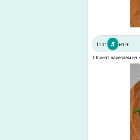
5
Шаг
из 9:
Шпинат нарезаем на 