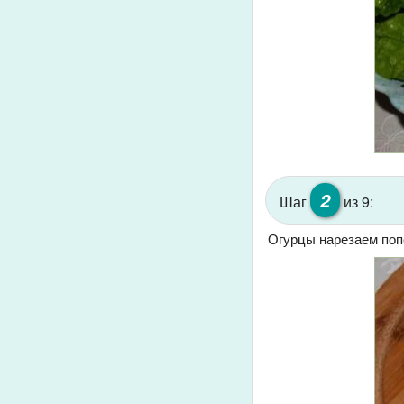
2
Шаг
из 9:
Огурцы нарезаем попо