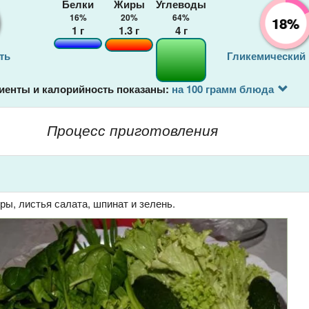
Белки
Жиры
Углеводы
16%
20%
64%
18%
1
г
1.3
г
4
г
ть
Гликемический
иенты и калорийность показаны:
на 100 грамм блюда
Процесс приготовления
ры, листья салата, шпинат и зелень.