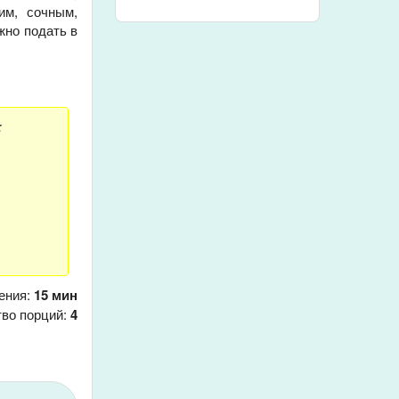
им, сочным,
жно подать в
:
ения:
15 мин
тво порций:
4