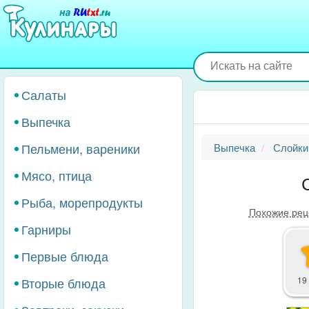
Перейти
к
основному
содержанию
Салаты
Выпечка
Пельмени, вареники
Выпечка
Слойки
Мясо, птица
Рыба, морепродукты
Похожие рец
Гарниры
Первые блюда
Вторые блюда
19