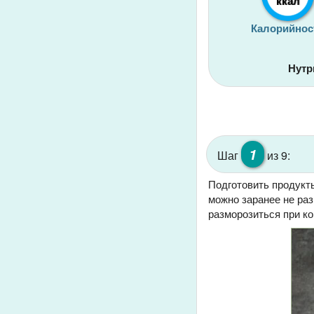
ккал
Калорийнос
Нутр
1
Шаг
из 9:
Подготовить продукты
можно заранее не ра
разморозиться при к