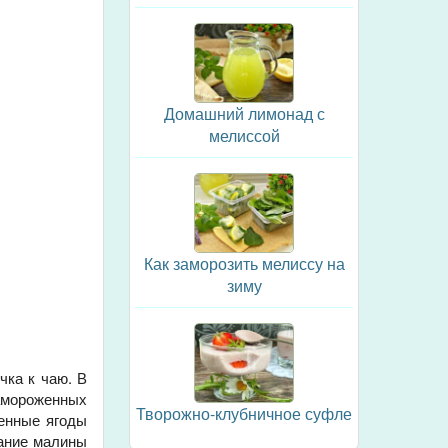
Домашний лимонад с
мелиссой
Как заморозить мелиссу на
зиму
чка к чаю. В
замороженных
Творожно-клубничное суфле
женные ягоды
тание малины