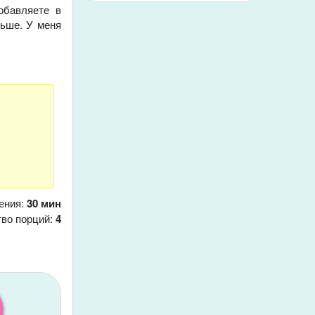
обавляете в
ньше. У меня
ения:
30 мин
тво порций:
4