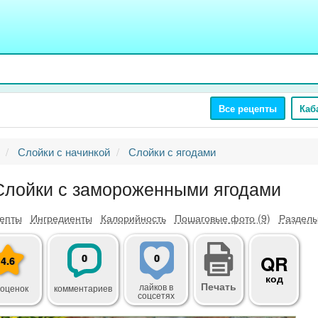
Все рецепты
Каб
Слойки с начинкой
Слойки с ягодами
Слойки с замороженными ягодами
епты
Ингредиенты
Калорийность
Пошаговые фото (9)
Разделы
0
0
QR
4.6
код
Печать
лайков
в
 оценок
комментариев
соцсетях