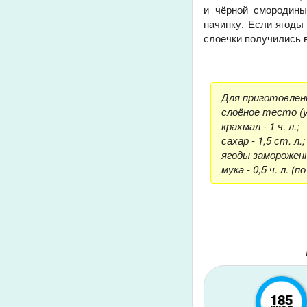
и чёрной смородины
начинку. Если ягоды
слоечки получились 
Для приготовлен
слоёное тесто (у
крахмал - 1 ч. л.;
сахар - 1,5 ст. л.;
ягоды замороженн
мука - 0,5 ч. л. (п
185