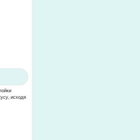
лойки
кусу, исходя