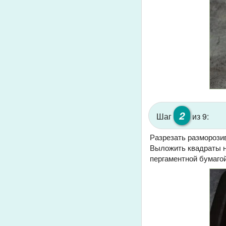
2
Шаг
из 9:
Разрезать разморозив
Выложить квадраты н
пергаментной бумагой