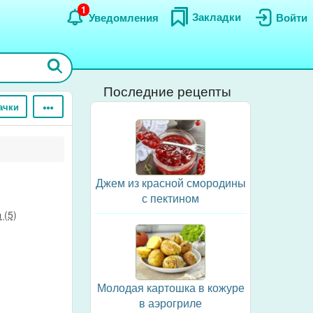
1
Закладки
Уведомления
Войти
Последние рецепты
ачки
Джем из красной смородины
с пектином
 (5)
Молодая картошка в кожуре
в аэрогриле