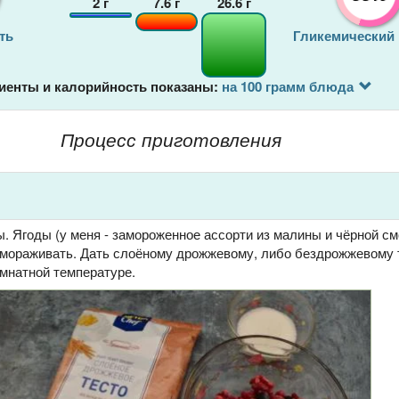
2
г
7.6
г
26.6
г
ть
Гликемический
иенты и калорийность показаны:
на 100 грамм блюда
Процесс приготовления
. Ягоды (у меня - замороженное ассорти из малины и чёрной с
змораживать. Дать слоёному дрожжевому, либо бездрожжевому 
омнатной температуре.