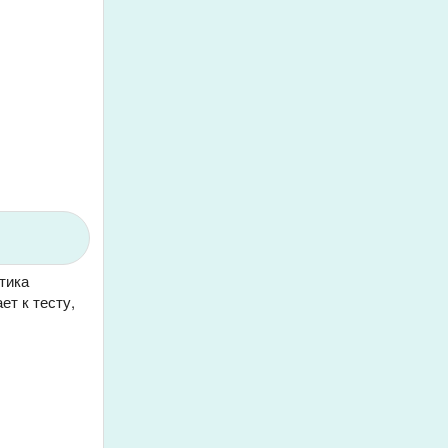
тика
ет к тесту,