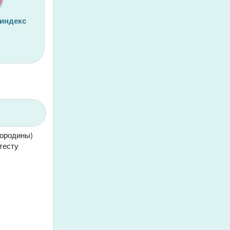
 индекс
мородины)
тесту