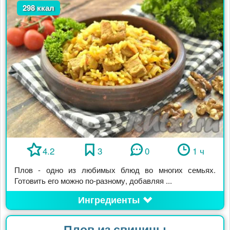
298 ккал
4.2
3
0
1 ч
Плов - одно из любимых блюд во многих семьях.
Готовить его можно по-разному, добавляя ...
Ингредиенты
Плов из свинины