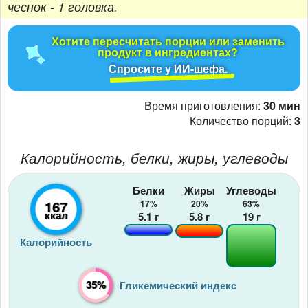
чеснок - 1 головка.
Хотите пересчитать порции или заменить
продукт в ингредиентах?
Спросите у ИИ-шефа.
Время приготовления:
30 мин
Количество порций:
3
Калорийность, белки, жиры, углеводы
Белки
Жиры
Углеводы
167
17%
20%
63%
ккал
5.1
г
5.8
г
19
г
Калорийность
35%
Гликемический индекс