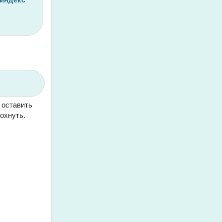
 оставить
охнуть.