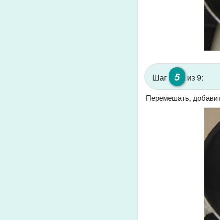
5
Шаг
из 9:
Перемешать, добавит