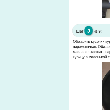
3
Шаг
из 9:
Обжарить кусочки кур
перемешивая. Обжаре
масла и выложить на
курицу в маленькой с