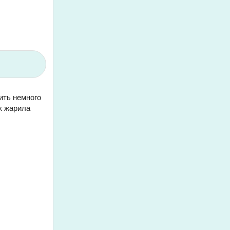
ить немного
к жарила