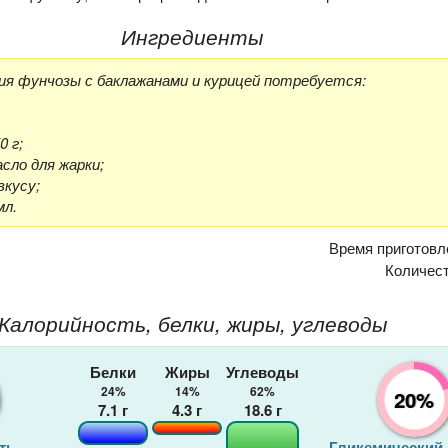
Ингредиенты
ия фунчозы с баклажанами и курицей потребуется:
0 г;
сло для жарки;
вкусу;
мл.
Время приготовл
Количес
Калорийность, белки, жиры, углеводы
Белки
Жиры
Углеводы
24%
14%
62%
20%
7.1
г
4.3
г
18.6
г
ть
Гликемический