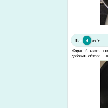
4
Шаг
из 9:
Жарить баклажаны на
добавить обжаренные