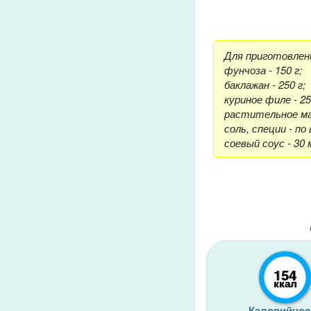
Для приготовлен
фунчоза - 150 г;
баклажан - 250 г;
куриное филе - 25
растительное ма
соль, специи - по 
соевый соус - 30 
154
ккал
Калорийнос