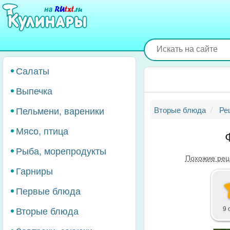
Перейти
к
основному
содержанию
Салаты
Выпечка
Пельмени, вареники
Вторые блюда
Ре
Мясо, птица
Рыба, морепродукты
Похожие рец
Гарниры
Первые блюда
Вторые блюда
9 