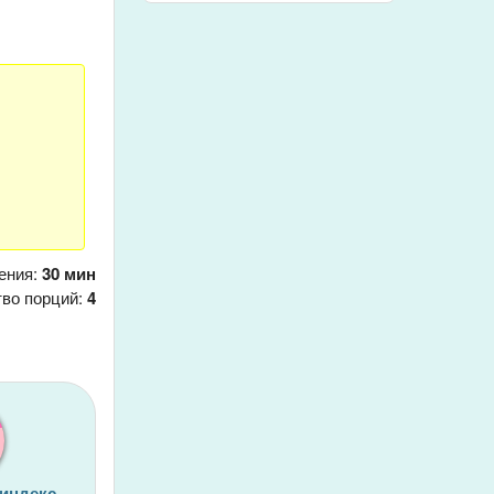
ения:
30 мин
тво порций:
4
 индекс