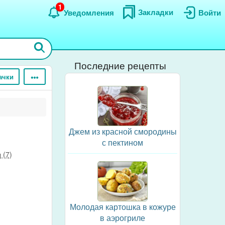
1
Закладки
Уведомления
Войти
Последние рецепты
ачки
Джем из красной смородины
с пектином
 (7)
Молодая картошка в кожуре
в аэрогриле