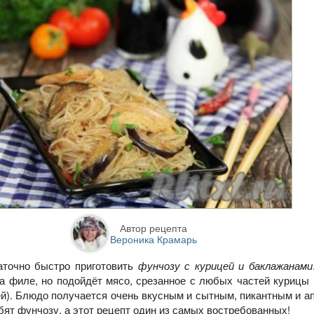
Автор рецепта
Вероника Крамарь
аточно быстро приготовить
фунчозу с курицей и баклажанами
ла филе, но подойдёт мясо, срезанное с любых частей курицы 
й). Блюдо получается очень вкусным и сытным, пикантным и а
ят фунчозу, а этот рецепт один из самых востребованных!