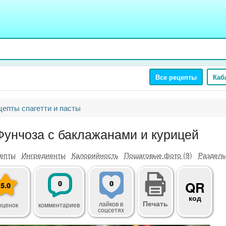
Все рецепты
Каб
цепты спагетти и пасты
Фунчоза с баклажанами и курицей
епты
Ингредиенты
Калорийность
Пошаговые фото (9)
Разделы
0
0
QR
5.0
код
Печать
лайков
в
оценок
комментариев
соцсетях