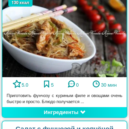
130 ккал
5.0
5
0
30 мин
Приготовить фунчозу с куриным филе и овощами очень
быстро и просто. Блюдо получается ...
Ингредиенты
Салат с фунчозой и копчёной