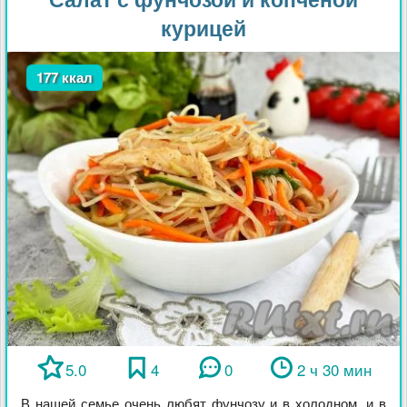
курицей
177 ккал
5.0
4
0
2 ч 30 мин
В нашей семье очень любят фунчозу и в холодном, и в