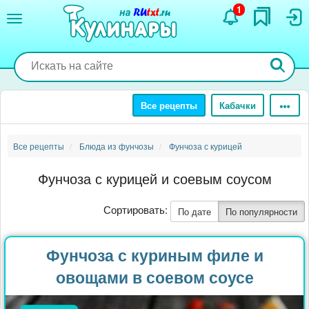
Перейти
1
к
основному
содержанию
Все рецепты
Кабачки
Все рецепты
Блюда из фунчозы
Фунчоза с курицей
Фунчоза с курицей и соевым соусом
Сортировать:
По дате
По популярности
Фунчоза с куриным филе и
овощами в соевом соусе