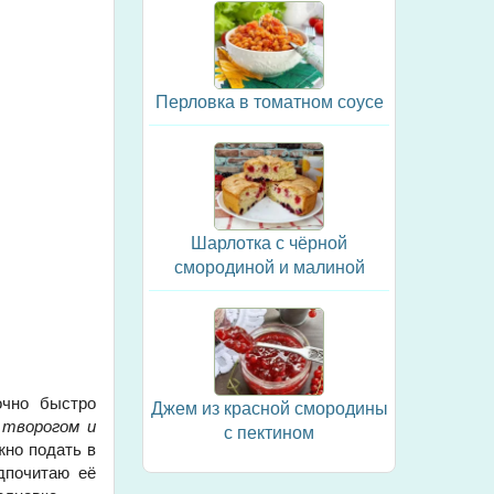
Перловка в томатном соусе
Шарлотка с чёрной
смородиной и малиной
очно быстро
Джем из красной смородины
 творогом и
с пектином
жно подать в
едпочитаю её