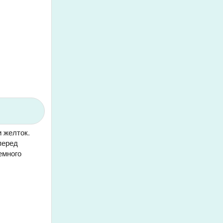
 желток.
перед
емного