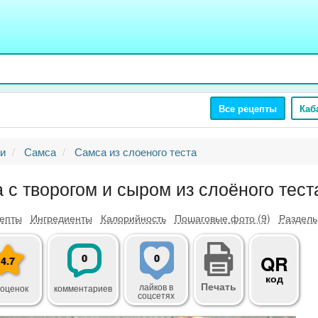
Все рецепты
Каб
и
Самса
Самса из слоеного теста
 с творогом и сыром из слоёного тест
епты
Ингредиенты
Калорийность
Пошаговые фото (9)
Разделы
0
0
QR
4.7
код
Печать
лайков
в
 оценок
комментариев
соцсетях