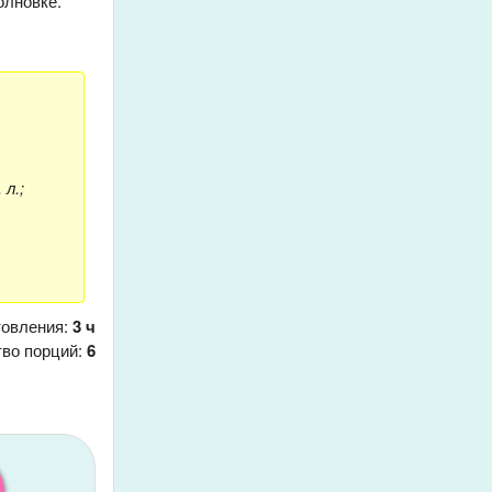
олновке.
 л.;
товления:
3 ч
тво порций:
6