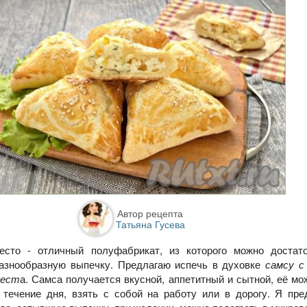
Автор рецепта
Татьяна Гусева
есто - отличный полуфабрикат, из которого можно достат
разнообразную выпечку. Предлагаю испечь в духовке
самсу с
тест
а. Самса получается вкусной, аппетитный и сытной, её мо
 течение дня, взять с собой на работу или в дорогу. Я пр