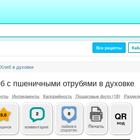
Все рецепты
Каб
Хлеб в духовке
б с пшеничными отрубями в духовке
епты
Ингредиенты
Калорийность
Пошаговые фото (18)
Разделы
2
0
QR
5.0
код
Печать
лайков
в
оценок
комментария
соцсетях