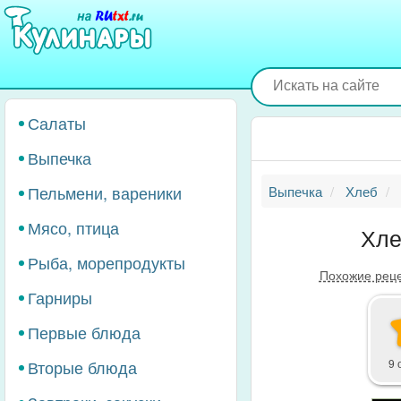
Перейти
к
основному
содержанию
Салаты
Выпечка
Пельмени, вареники
Выпечка
Хлеб
Мясо, птица
Хле
Рыба, морепродукты
Похожие рец
Гарниры
Первые блюда
Вторые блюда
9 