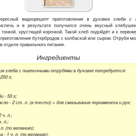
ересный видеорецепт приготовления в духовке
хлеба с 
испечь и в результате получился очень вкусный хлебуше
тонкой, хрустящей корочкой. Такой хлеб подойдёт и к первом
 приготовления бутербродов с колбаской или сыром. Отруби мо
в отделе правильного питания.
Ингредиенты
ия хлеба с пшеничными отрубями в духовке потребуется:
250 г;
 - 50 г;
ло - 2 ст. л. (в тесто) + для смазывания пергамента и рук;
 ч. л.;
. л.;
 л. (по желанию);
 - 1 ч. л. (по желанию).