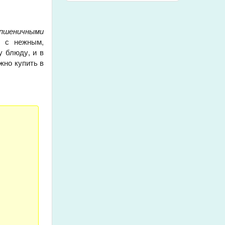
пшеничными
к с нежным,
у блюду, и в
жно купить в