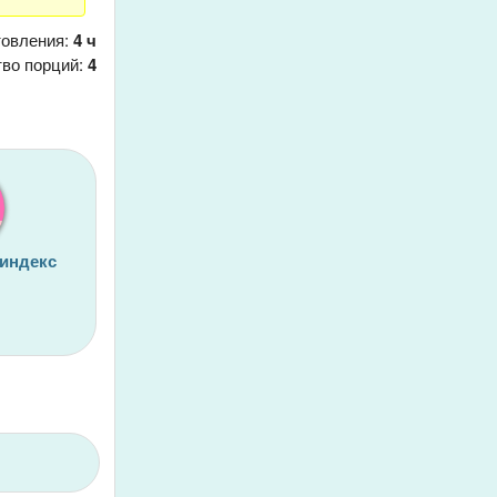
товления:
4 ч
тво порций:
4
 индекс