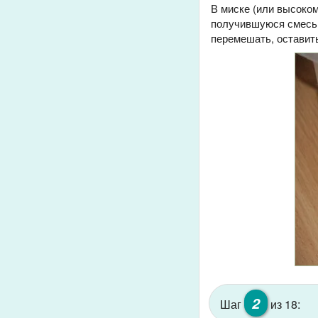
В миске (или высоком
получившуюся смесь 
перемешать, оставить
2
Шаг
из 18: