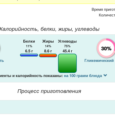
Время приго
Количес
Калорийность, белки, жиры, углеводы
Белки
Жиры
Углеводы
11%
14%
75%
30%
6.5
г
8.6
г
45.4
г
ть
Гликемический
иенты и калорийность показаны:
на 100 грамм блюда
Процесс приготовления