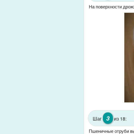
На поверхности дрож
3
Шаг
из 18:
Пшеничные отруби вы