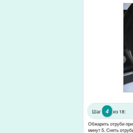
4
Шаг
из 18:
Обжарить отруби при
минут 5. Снять отруби