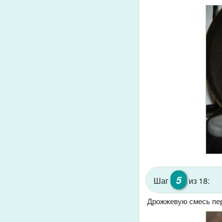
5
Шаг
из 18:
Дрожжевую смесь пер