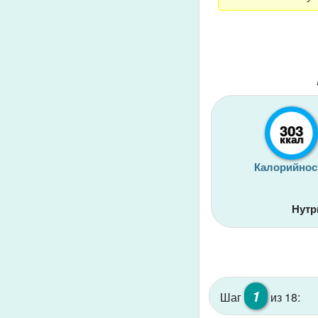
303
ккал
Калорийнос
Нутр
1
Шаг
из 18: