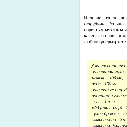
Недавно нашла инт
отрубями
. Решила 
пористым мякишем и 
качестве основы для
любом супермаркете 
Для приготовлен
пшеничная мука - 
молоко - 100 мл;
вода - 100 мл;
пшеничные отруби
растительное мас
соль - 1 ч. л.;
мёд (или сахар) - 2
сухие дрожжи - 1 ч
семена льна - 2 ч.
семена подсолнуха