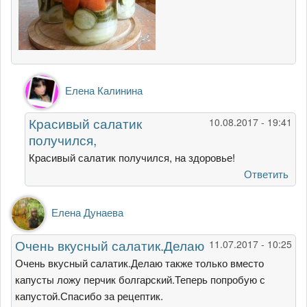
Ответ
Елена Калинина
на
Соблазнилась
Красивый салатик
10.08.2017 - 19:41
простотой
получился,
и
от
Красивый салатик получился, на здоровье!
Татьяна
Ответить
Черникова
Елена Дунаева
Очень вкусный салатик.Делаю
11.07.2017 - 10:25
Очень вкусный салатик.Делаю также только вместо
капусты ложу перчик болгарский.Теперь попробую с
капустой.Спасибо за рецептик.