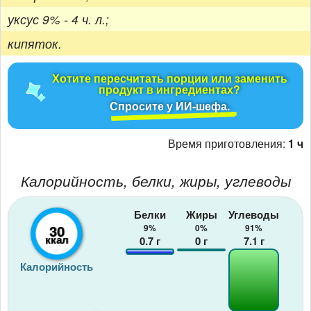
уксус 9% - 4 ч. л.;
кипяток.
Хотите пересчитать порции или заменить
продукт в ингредиентах?
Спросите у ИИ-шефа.
Время приготовления:
1 ч
Калорийность, белки, жиры, углеводы
Белки
Жиры
Углеводы
30
9%
0%
91%
ккал
0.7
г
0
г
7.1
г
Калорийность