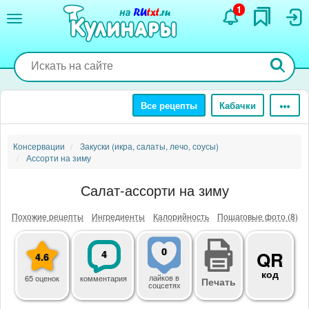
Перейти
1
к
основному
содержанию
Все рецепты
Кабачки
Консервации
Закуски (икра, салаты, лечо, соусы)
Ассорти на зиму
Салат-ассорти на зиму
Похожие рецепты
Ингредиенты
Калорийность
Пошаговые фото (8)
0
4
QR
4.6
код
лайков
в
65 оценок
комментария
Печать
соцсетях