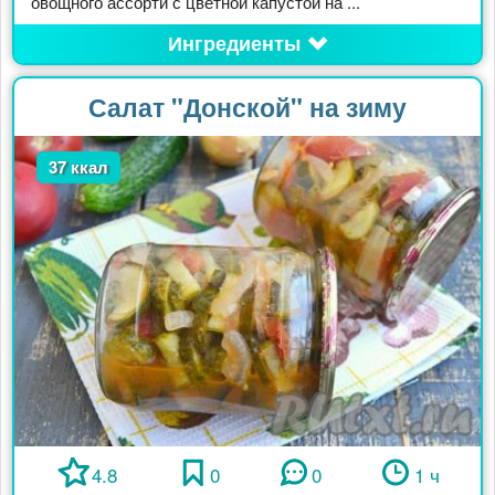
овощного ассорти с цветной капустой на ...
Ингредиенты
Салат "Донской" на зиму
37 ккал
4.8
0
0
1 ч