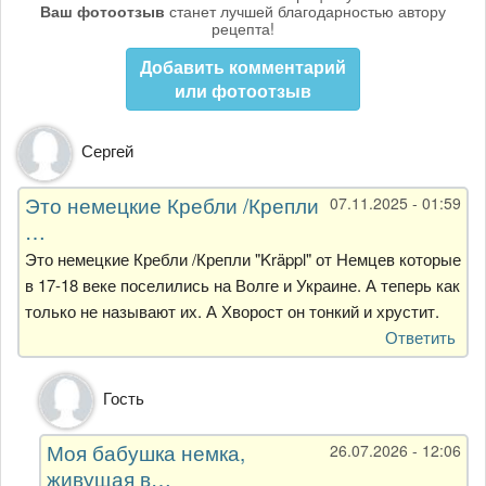
Ваш фотоотзыв
станет лучшей благодарностью автору
рецепта!
Добавить комментарий
или фотоотзыв
Сергей
Это немецкие Кребли /Крепли
07.11.2025 - 01:59
…
Это немецкие Кребли /Крепли "Kräppl" от Немцев которые
в 17-18 веке поселились на Волге и Украине. А теперь как
только не называют их. А Хворост он тонкий и хрустит.
Ответить
Ответ
Гость
на
Это
Моя бабушка немка,
26.07.2026 - 12:06
немецкие
живущая в…
Кребли