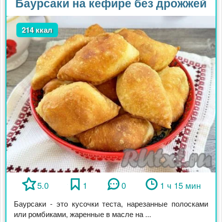
Баурсаки на кефире без дрожжей
214 ккал
5.0
1
0
1 ч 15 мин
Баурсаки - это кусочки теста, нарезанные полосками
или ромбиками, жаренные в масле на ...