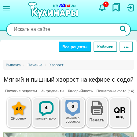
Перейти
1
к
основному
содержанию
Все рецепты
Кабачки
Выпечка
Печенье
Хворост
Мягкий и пышный хворост на кефире с содой
Похожие рецепты
Ингредиенты
Калорийность
Пошаговые фото (14)
0
4
QR
4.5
код
лайков
в
29 оценок
комментария
Печать
соцсетях