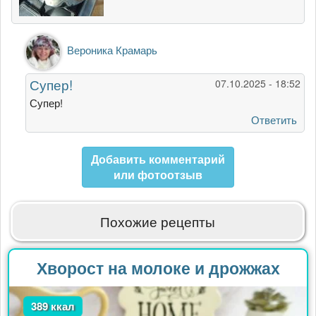
Ответ
Вероника Крамарь
на
Спасибо
Супер!
07.10.2025 - 18:52
за
рецепт,
Супер!
вкусный…
Ответить
от
Ольга
Добавить комментарий
Карасева
или фотоотзыв
Похожие рецепты
Хворост на молоке и дрожжах
389 ккал