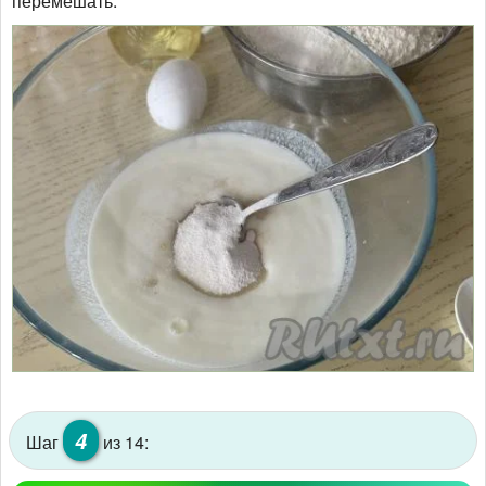
перемешать.
4
Шаг
из 14: