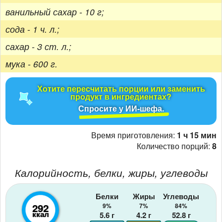
ванильный сахар - 10 г;
сода - 1 ч. л.;
сахар - 3 ст. л.;
мука - 600 г.
Хотите пересчитать порции или заменить
продукт в ингредиентах?
Спросите у ИИ-шефа.
Время приготовления:
1 ч 15 мин
Количество порций:
8
Калорийность, белки, жиры, углеводы
Белки
Жиры
Углеводы
292
9%
7%
84%
ккал
5.6
г
4.2
г
52.8
г