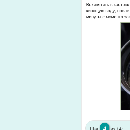
Вскипятить в кастрюл
кипящую воду, после 
минуты с момента за
4
Шаг
из 14: