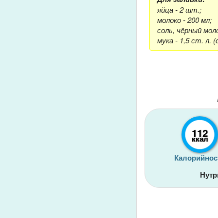
яйца - 2 шт.;
молоко - 200 мл;
соль, чёрный мол
мука - 1,5 ст. л. (
112
ккал
Калорийнос
Нутр