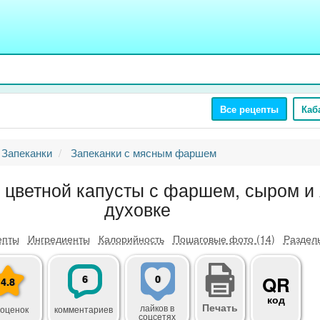
Все рецепты
Каб
Запеканки
Запеканки с мясным фаршем
 цветной капусты с фаршем, сыром и
духовке
епты
Ингредиенты
Калорийность
Пошаговые фото (14)
Разделы
6
0
QR
4.8
код
Печать
лайков
в
 оценок
комментариев
соцсетях