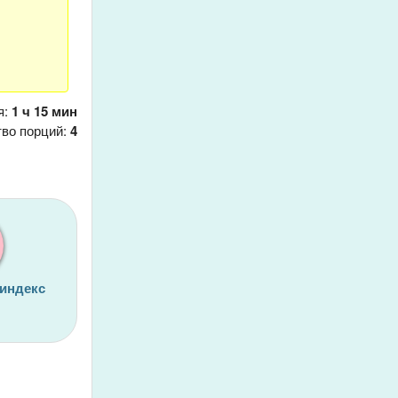
я:
1 ч 15 мин
тво порций:
4
 индекс