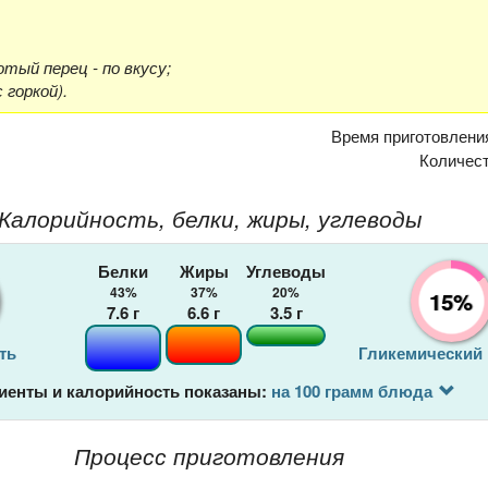
отый перец - по вкусу;
с горкой).
Время приготовлени
Количес
Калорийность, белки, жиры, углеводы
Белки
Жиры
Углеводы
43%
37%
20%
15%
7.6
г
6.6
г
3.5
г
ть
Гликемический
иенты и калорийность показаны:
на 100 грамм блюда
Процесс приготовления