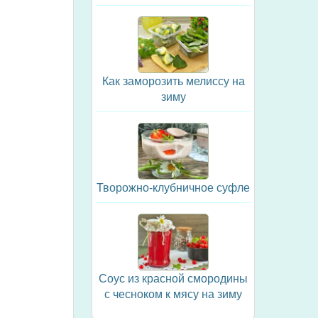
Как заморозить мелиссу на
зиму
Творожно-клубничное суфле
Соус из красной смородины
с чесноком к мясу на зиму