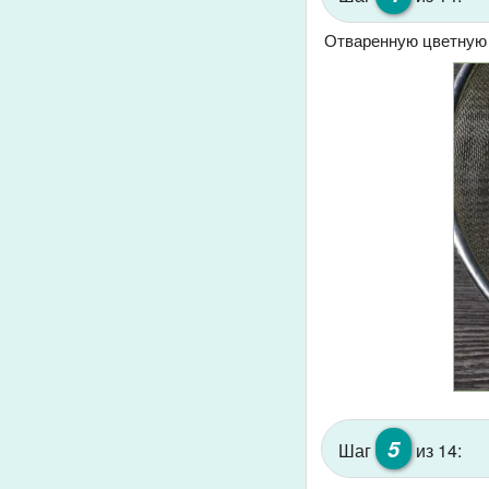
Отваренную цветную к
5
Шаг
из 14: