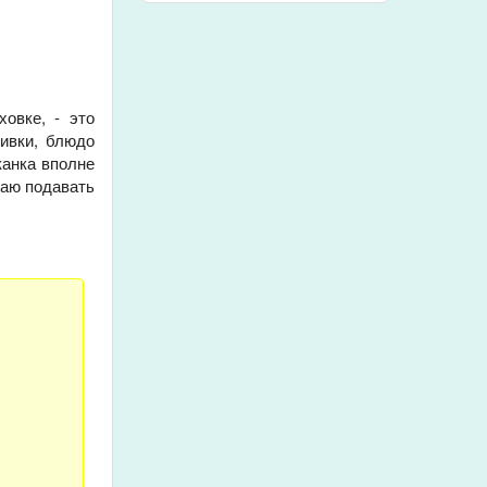
овке, - это
ливки, блюдо
канка вполне
таю подавать