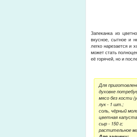
Запеканка из цветн
вкусное, сытное и н
легко нарезается и 
может стать полноце
её горячей, но и пос
Для приготовлен
духовке потребу
мясо без кости (у
лук - 1 шт.;
соль, чёрный мол
цветная капуста 
сыр - 150 г;
растительное мас
Для заливки: