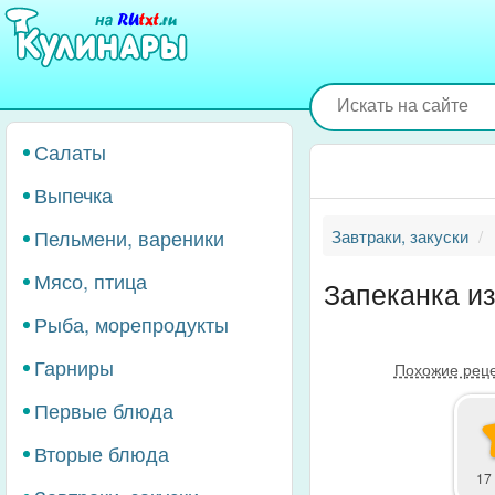
Перейти
к
основному
содержанию
Салаты
Выпечка
Пельмени, вареники
Завтраки, закуски
Мясо, птица
Запеканка из
Рыба, морепродукты
Гарниры
Похожие рец
Первые блюда
Вторые блюда
17