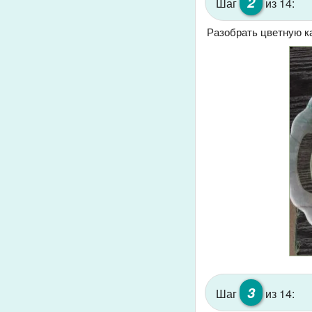
2
Шаг
из 14:
Разобрать цветную ка
3
Шаг
из 14: