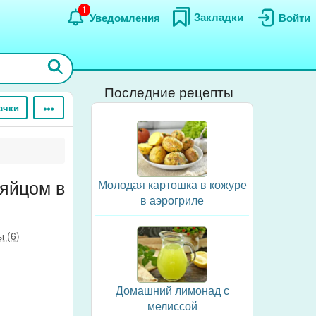
1
Закладки
Уведомления
Войти
Последние рецепты
ачки
 яйцом в
Молодая картошка в кожуре
в аэрогриле
 (6)
Домашний лимонад с
мелиссой