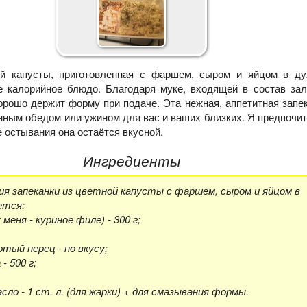
ой капусты, приготовленная с фаршем, сыром и яйцом в дух
е калорийное блюдо. Благодаря муке, входящей в состав за
хорошо держит форму при подаче. Эта нежная, аппетитная запе
нным обедом или ужином для вас и ваших близких. Я предпочи
ле остывания она остаётся вкусной.
Ингредиенты
ия запеканки из цветной капусты с фаршем, сыром и яйцом в
ется:
 меня - куриное филе) - 300 г;
отый перец - по вкусу;
- 500 г;
ло - 1 ст. л. (для жарки) + для смазывания формы.