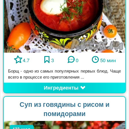
4.7
3
0
50 мин
Борщ - одно из самых популярных первых блюд. Чаще
всего в процессе его приготовления ...
Ингредиенты
Суп из говядины с рисом и
помидорами
133 ккал