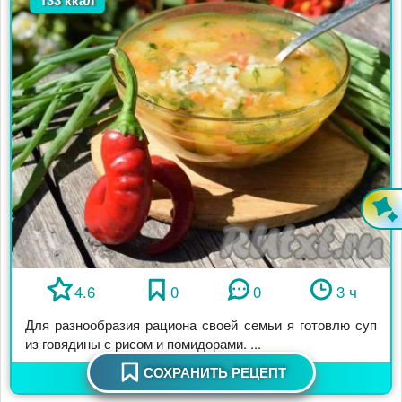
4.6
0
0
3 ч
Для разнообразия рациона своей семьи я готовлю суп
из говядины с рисом и помидорами. ...
СОХРАНИТЬ РЕЦЕПТ
Ингредиенты