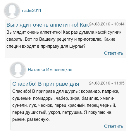
nadin2011
Выглядит очень аппетитно! Как
24.08.2016 - 10:44
Выглядит очень аппетитно! Как раз думала какой супчик
сварить. Вот по Вашему рецепту и приготовлю. Какие
специи входят в приправу для шурпы?
Ответить
Ответ
Наталья Имшенецкая
на
Выглядит
Спасибо! В приправе для
24.08.2016 - 11:05
очень
аппетитно!
Спасибо! В приправе для шурпы: кориандр, паприка,
Как
сушеные помидоры, чабер, зира, базилик, хмели-
от
сунели, лук, чеснок, перец красный, перец черный,
nadin2011
перец душистый, укроп, петрушка. Я покупаю на
рынке, развесную.
Ответить