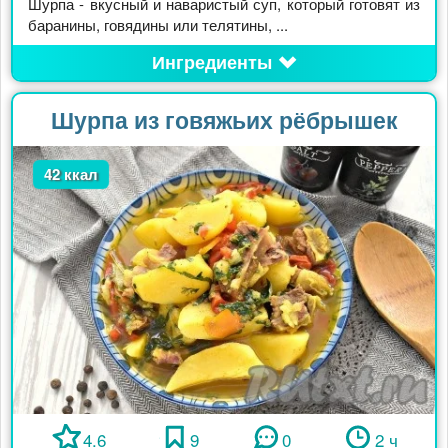
Шурпа - вкусный и наваристый суп, который готовят из
баранины, говядины или телятины, ...
Ингредиенты
Шурпа из говяжьих рёбрышек
42 ккал
4.6
9
0
2 ч