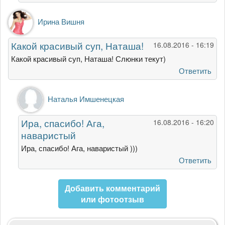
Ирина Вишня
Какой красивый суп, Наташа!
16.08.2016 - 16:19
Какой красивый суп, Наташа! Слюнки текут)
Ответить
Ответ
Наталья Имшенецкая
на
Какой
Ира, спасибо! Ага,
16.08.2016 - 16:20
красивый
наваристый
суп,
Наташа!
Ира, спасибо! Ага, наваристый )))
от
Ответить
Ирина
Вишня
Добавить комментарий
или фотоотзыв