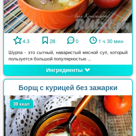
4.3
28
0
1 ч 30 мин
Шурпа - это сытный, наваристый мясной суп, который
пользуется большой популярностью ...
Ингредиенты
Борщ с курицей без зажарки
39 ккал