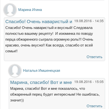
Марина Игина
Спасибо! Очень наваристый и
19.08.2016 - 14:35
Спасибо! Очень наваристый и вкусный! Следовала
полностью вашему рецепту! И изюминка по поводу
перца обжаренного сыграла огромную роль!!! Очень
красиво, очень вкусно!! Как всегда, спасибо от всей
семьи!!
Ответить
Ответ
Наталья Имшенецкая
на
Спасибо!
Марина, спасибо! Вот и мне
19.08.2016 - 15:05
Очень
наваристый
Марина, спасибо! Вот и мне показалось, что
и
обжаренный перец будет интересным! Не ошиблась,
от
значит))
Марина
Ответить
Игина