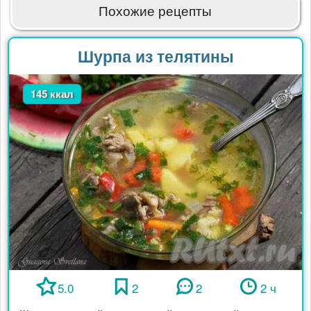
Похожие рецепты
Шурпа из телятины
145 ккал
5.0
2
2
2 ч