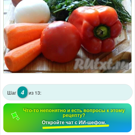
4
Шаг
из 13:
Что-то непонятно и есть вопросы к этому
рецепту?
Откройте чат с ИИ-шефом.