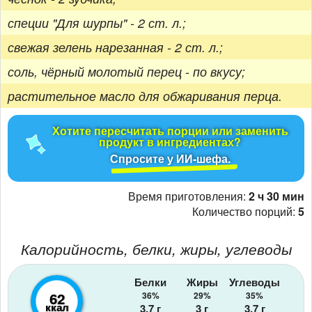
специи "Для шурпы" - 2 ст. л.;
свежая зелень нарезанная - 2 ст. л.;
соль, чёрный молотый перец - по вкусу;
растительное масло для обжаривания перца.
Хотите пересчитать порции или заменить
продукт в ингредиентах?
Спросите у ИИ-шефа.
Время приготовления:
2 ч 30 мин
Количество порций:
5
Калорийность, белки, жиры, углеводы
Белки
Жиры
Углеводы
62
36%
29%
35%
ккал
3.7
г
3
г
3.7
г