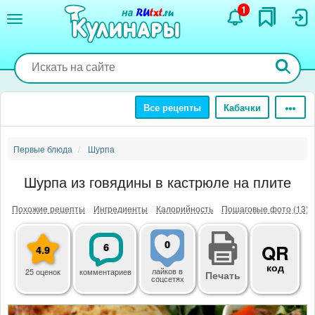
Перейти
1
к
основному
содержанию
Все рецепты
Кабачки
Первые блюда
Шурпа
Шурпа из говядины в кастрюле на плите
Похожие рецепты
Ингредиенты
Калорийность
Пошаговые фото (13)
0
6
QR
4.9
код
лайков
в
25 оценок
комментариев
Печать
соцсетях