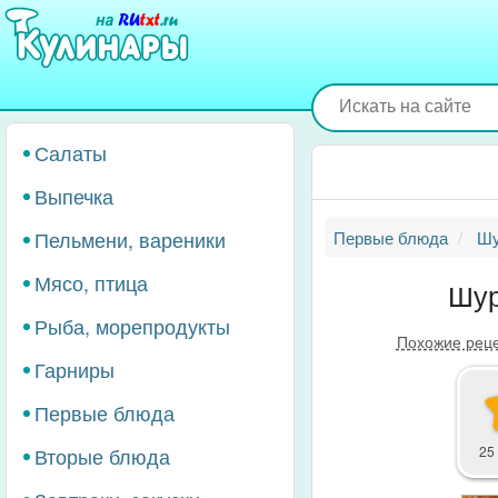
Перейти
к
основному
содержанию
Салаты
Выпечка
Пельмени, вареники
Первые блюда
Шу
Мясо, птица
Шур
Рыба, морепродукты
Похожие рец
Гарниры
Первые блюда
Вторые блюда
25