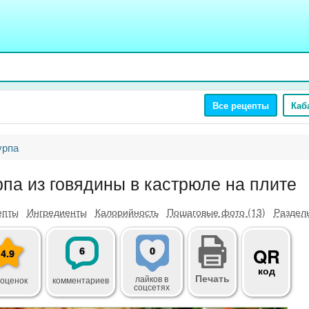
Все рецепты
Каб
рпа
па из говядины в кастрюле на плите
епты
Ингредиенты
Калорийность
Пошаговые фото (13)
Разделы
6
0
QR
4.9
код
Печать
лайков
в
 оценок
комментариев
соцсетях