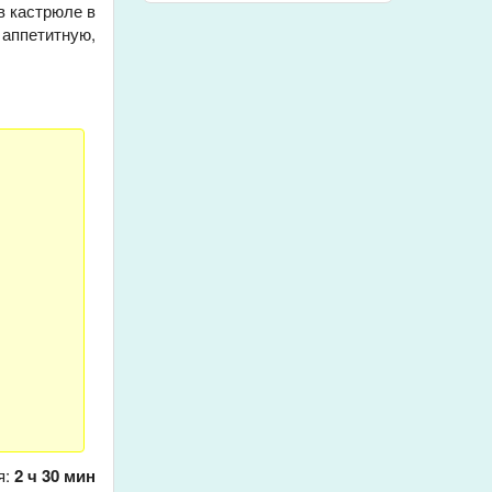
 в кастрюле в
 аппетитную,
я:
2 ч 30 мин