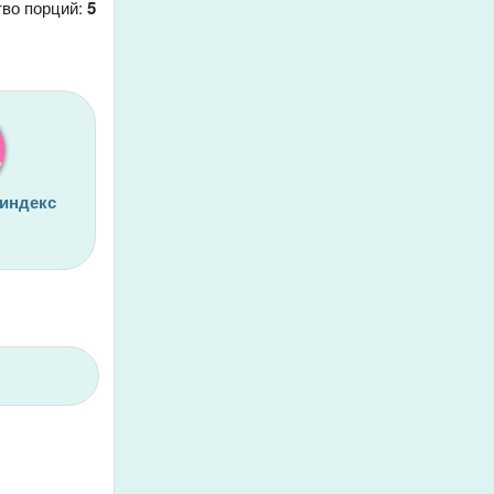
тво порций:
5
 индекс