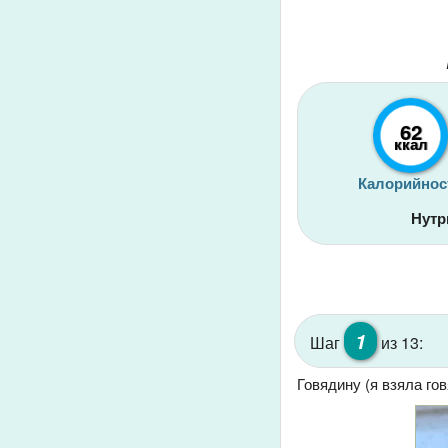
62
ккал
Калорийнос
Нутр
1
Шаг
из 13:
Говядину (я взяла го