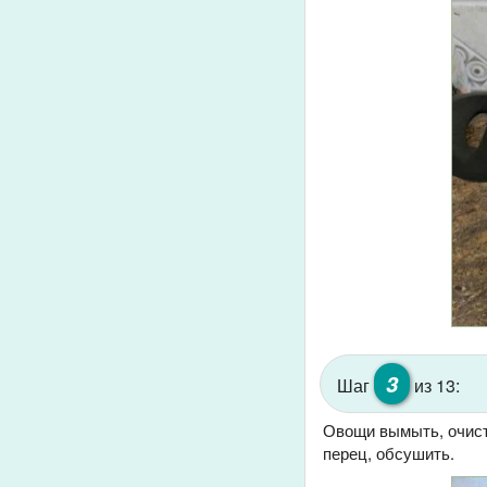
3
Шаг
из 13:
Овощи вымыть, очисти
перец, обсушить.