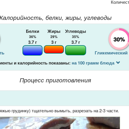
Количес
Калорийность, белки, жиры, углеводы
Белки
Жиры
Углеводы
36%
29%
35%
30%
3.7
г
3
г
3.7
г
ть
Гликемический
иенты и калорийность показаны:
на 100 грамм блюда
Процесс приготовления
вяжью грудинку) тщательно вымыть, разрезать на 2-3 части.