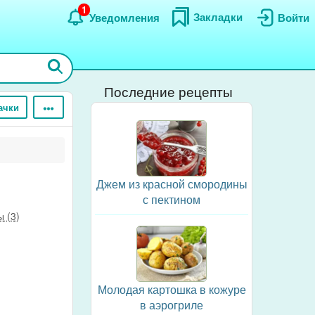
1
Закладки
Уведомления
Войти
Последние рецепты
ачки
Джем из красной смородины
с пектином
 (3)
Молодая картошка в кожуре
в аэрогриле