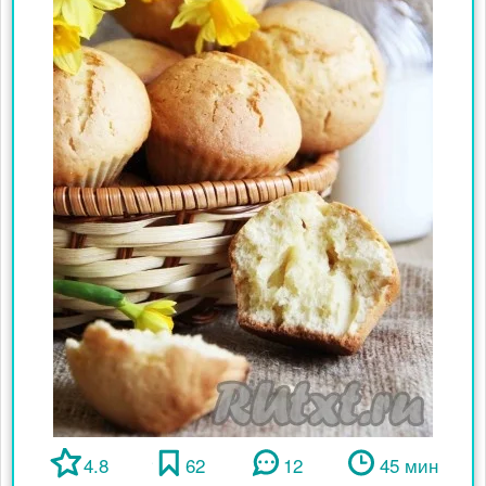
4.8
62
12
45 мин