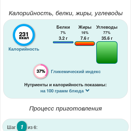
Калорийность, белки, жиры, углеводы
Белки
Жиры
Углеводы
231
7%
16%
77%
ккал
3.2
г
7.6
г
35.6
г
Калорийность
37%
Гликемический индекс
Нутриенты и калорийность показаны:
на 100 грамм блюда
Процесс приготовления
1
Шаг
из 6: