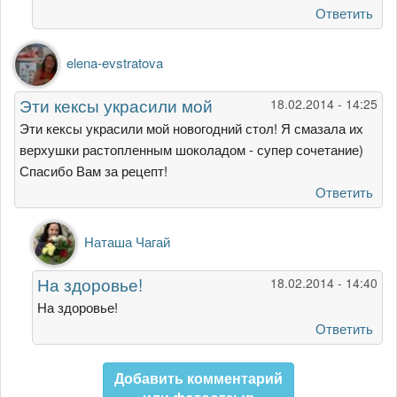
от
Ответить
Aлсиня
Гарифуллина
elena-evstratova
Эти кексы украсили мой
18.02.2014 - 14:25
Эти кексы украсили мой новогодний стол! Я смазала их
верхушки растопленным шоколадом - супер сочетание)
Спасибо Вам за рецепт!
Ответить
Ответ
Наташа Чагай
на
Эти
На здоровье!
18.02.2014 - 14:40
кексы
украсили
На здоровье!
мой
Ответить
от
elena-
Добавить комментарий
evstratova