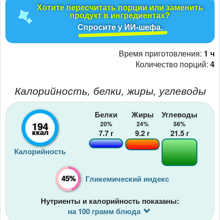
Хотите пересчитать порции или заменить
продукт в ингредиентах?
Спросите у ИИ-шефа.
Время приготовления:
1 ч
Количество порций:
4
Калорийность, белки, жиры, углеводы
Белки
Жиры
Углеводы
194
20%
24%
56%
ккал
7.7
г
9.2
г
21.5
г
Калорийность
45%
Гликемический индекс
Нутриенты и калорийность показаны:
на 100 грамм блюда