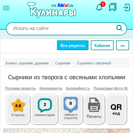
Перейти
1
к
основному
содержанию
Все рецепты
Кабачки
Блины, сырники, драники
Сырники
Сырники с овсянкой
Сырники из творога с овсяными хлопьями
Похожие рецепты
Ингредиенты
Калорийность
Пошаговые фото (6)
0
2
QR
4.8
код
лайков
в
9 оценок
комментария
Печать
соцсетях