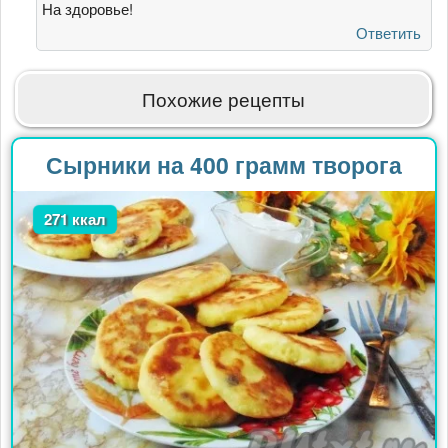
вариант!
На здоровье!
от
Ответить
Грэйс
Ольга
Похожие рецепты
Сырники на 400 грамм творога
271 ккал