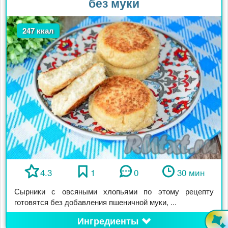
без муки
247 ккал
4.3
1
0
30 мин
Сырники с овсяными хлопьями по этому рецепту
готовятся без добавления пшеничной муки, ...
Ингредиенты